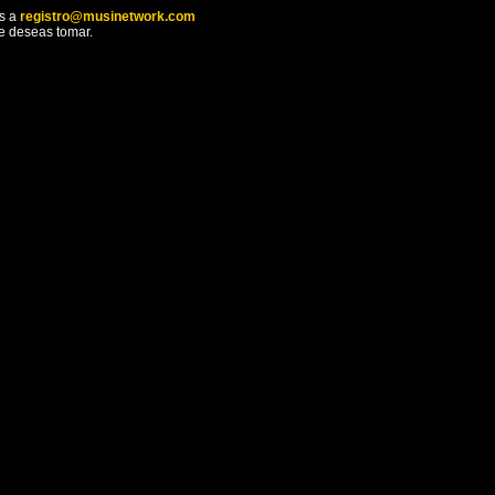
os a
registro@musinetwork.com
ue deseas tomar.