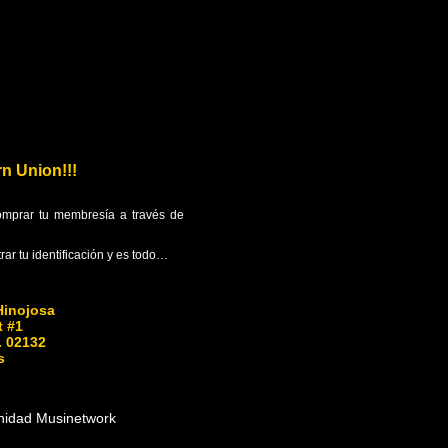
n Union!!!
comprar tu membresía a través de
rar tu identificación y es todo…
Hinojosa
t #1
. 02132
s
unidad Musinetwork