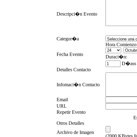
Descripci�n Evento
Categor�a
Hora Comienzo
Fecha Evento
Duraci�n:
D�as
Detalles Contacto
Infomaci�n Contacto
Email
URL
Repetir Evento
Es
Otros Detalles
Archivo de Imagen
(2000 KBytes l