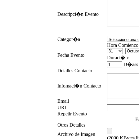
Descripci�n Evento
Categor�a
Hora Comienzo
Fecha Evento
Duraci�n:
D�as
Detalles Contacto
Infomaci�n Contacto
Email
URL
Repetir Evento
Es
Otros Detalles
Archivo de Imagen
(2000 KBytes l