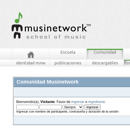
Escuela
Comunidad
identidad mnw
publicaciones
descargables
fo
Comunidad Musinetwork
Bienvenido(a),
Visitante
. Favor de
ingresar
o
registrarse
.
Ingresar con nombre de participante, contraseña y duración de la sesión
foros
mensajes recientes
buscar
tablero mnw
ingresar
registrarse