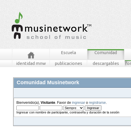
Escuela
Comunidad
identidad mnw
publicaciones
descargables
fo
Comunidad Musinetwork
Bienvenido(a),
Visitante
. Favor de
ingresar
o
registrarse
.
Ingresar con nombre de participante, contraseña y duración de la sesión
foros
mensajes recientes
buscar
tablero mnw
ingresar
registrarse