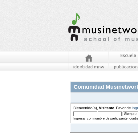
Escuela
identidad mnw
publicacio
Comunidad Musinetwor
Bienvenido(a),
Visitante
. Favor de
ing
Ingresar con nombre de participante, contr
foros
mensajes recientes
buscar