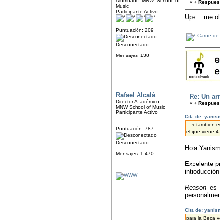
Alumnado MNW School of
«
+ Respuest
Music
Participante Activo
Ups... me ol
Puntuación: 209
Carne de 
Desconectado
Mensajes: 138
Rafael Alcalá
Re: Un arr
Director Académico
«
+ Respuest
MNW School of Music
Participante Activo
Cita de: yanis
... y tambien 
Puntuación: 787
el que viene 4
Desconectado
Hola Yanism
Mensajes: 1,470
Excelente pr
introducción,
Reason
es u
personalmen
Cita de: yanis
para la Beca 