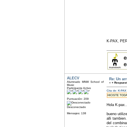
K-PAX, PER
ALECV
Re: Un arr
Alumnado MNW School of
«
+ Respuest
Music
Participante Activo
Cita de: K-PAX
HICISTE TOD
Puntuación: 209
Hola K-pax..
Desconectado
Mensajes: 138
bueno utiliz
alli tambien
del combinat