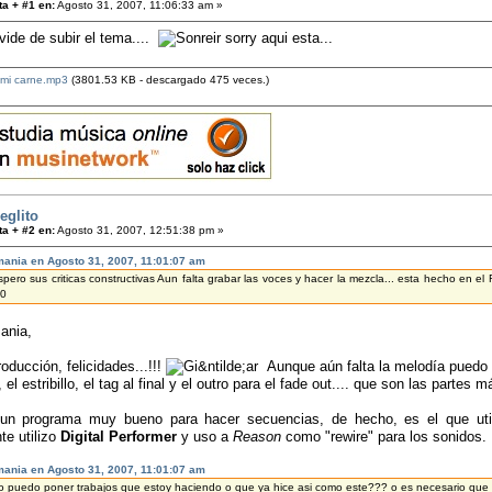
a + #1 en:
Agosto 31, 2007, 11:06:33 am »
vide de subir el tema....
sorry aqui esta...
mi carne.mp3
(3801.53 KB - descargado 475 veces.)
eglito
a + #2 en:
Agosto 31, 2007, 12:51:38 pm »
mania en Agosto 31, 2007, 11:01:07 am
espero sus criticas constructivas Aun falta grabar las voces y hacer la mezcla... esta hecho e
.0
ania,
oducción, felicidades...!!!
Aunque aún falta la melodía puedo es
 el estribillo, el tag al final y el outro para el fade out.... que son las partes 
n programa muy bueno para hacer secuencias, de hecho, es el que uti
te utilizo
Digital Performer
y uso a
Reason
como "rewire" para los sonidos.
mania en Agosto 31, 2007, 11:01:07 am
yo puedo poner trabajos que estoy haciendo o que ya hice asi como este??? o es necesario qu