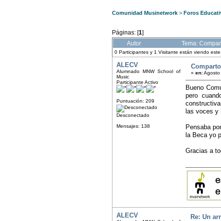
Comunidad Musinetwork
>
Foros Educati
Páginas: [
1
]
Autor
Tema: Compart
0 Participantes y 1 Visitante están viendo est
ALECV
Comparto 
Alumnado MNW School of
«
en:
Agosto 
Music
Participante Activo
Bueno Comun
pero cuand
Puntuación: 209
constructiv
las voces y
Desconectado
Mensajes: 138
Pensaba po
la Beca yo 
Gracias a t
ALECV
Re: Un arr