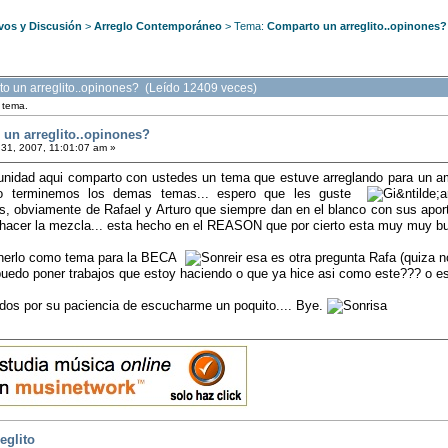
vos y Discusión
>
Arreglo Contemporáneo
> Tema:
Comparto un arreglito..opinones?
o un arreglito..opinones? (Leído 12409 veces)
e tema.
un arreglito..opinones?
31, 2007, 11:01:07 am »
idad aqui comparto con ustedes un tema que estuve arreglando para un ami
o terminemos los demas temas... espero que les guste
as, obviamente de Rafael y Arturo que siempre dan en el blanco con sus ap
 hacer la mezcla... esta hecho en el REASON que por cierto esta muy muy bu
nerlo como tema para la BECA
esa es otra pregunta Rafa (quiza no
puedo poner trabajos que estoy haciendo o que ya hice asi como este??? o e
odos por su paciencia de escucharme un poquito.... Bye.
eglito