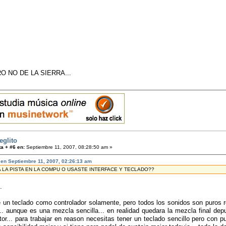
O NO DE LA SIERRA...
eglito
a + #6 en:
Septiembre 11, 2007, 08:28:50 am »
 en Septiembre 11, 2007, 02:26:13 am
A LA PISTA EN LA COMPU O USASTE INTERFACE Y TECLADO??
.
e un teclado como controlador solamente, pero todos los sonidos son puros 
... aunque es una mezcla sencilla... en realidad quedara la mezcla final depu
or... para trabajar en reason necesitas tener un teclado sencillo pero con p