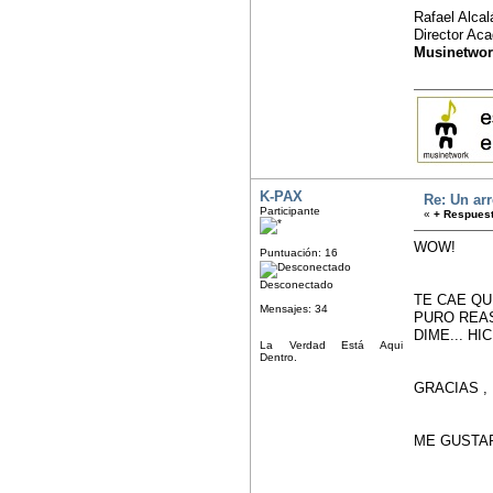
Rafael Alca
Director Ac
Musinetwor
K-PAX
Re: Un arr
Participante
«
+ Respuest
WOW!
Puntuación: 16
Desconectado
TE CAE QU
Mensajes: 34
PURO REA
DIME... H
La Verdad Está Aqui
Dentro.
GRACIAS ,
ME GUSTAR