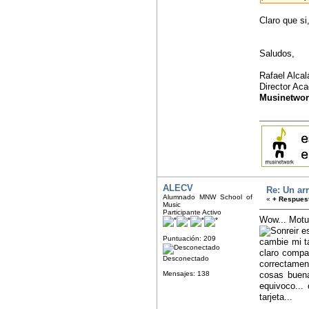
Claro que si
Saludos,
Rafael Alca
Director Ac
Musinetwor
ALECV
Re: Un arr
Alumnado MNW School of
«
+ Respuest
Music
Participante Activo
Wow... Motu
es
Puntuación: 209
cambie mi t
claro compa
Desconectado
correctamen
Mensajes: 138
cosas buena
equivoco...
tarjeta...