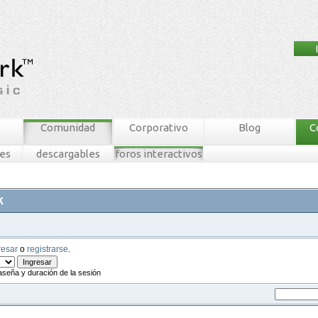
Comunidad
Corporativo
Blog
C
nes
descargables
foros interactivos
k
resar
o
registrarse
.
aseña y duración de la sesión
tablero mnw
ingresar
registrarse