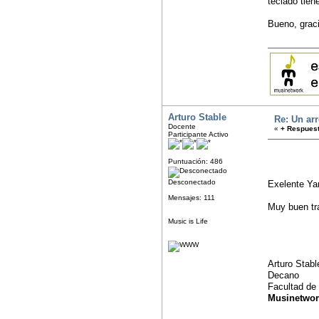
teclado tien
Bueno, grac
Arturo Stable
Re: Un arr
Docente
«
+ Respuest
Participante Activo
Puntuación: 486
Desconectado
Exelente Ya
Mensajes: 111
Muy buen tra
Music is Life
Arturo Stabl
Decano
Facultad de
Musinetwor