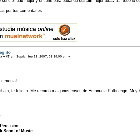
e sencibilidad mejor y si tiene para pedal de sustain mejor todavia... todo lo 
ias por tus comentarios
eglito
a + #7 en:
Septiembre 13, 2007, 03:39:00 pm »
nismania!
bajo, te felicito. Me recordo a algunas cosas de Emanuele Ruffinengo. Muy b
e
 Percusion
k Scool of Music