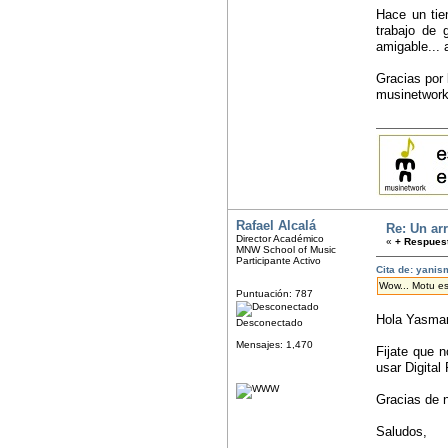
Hace un tie
trabajo de 
amigable...
Gracias por
musinetwork)
Rafael Alcalá
Re: Un arr
Director Académico
«
+ Respuest
MNW School of Music
Participante Activo
Cita de: yanis
Wow... Motu es
Puntuación: 787
Hola Yasman
Desconectado
Mensajes: 1,470
Fijate que 
usar Digital
Gracias de n
Saludos,