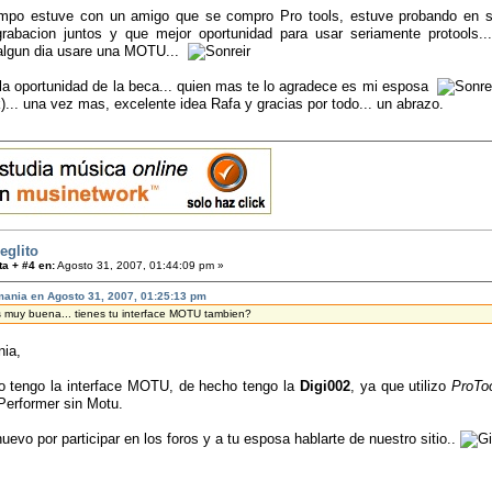
mpo estuve con un amigo que se compro Pro tools, estuve probando en su
grabacion juntos y que mejor oportunidad para usar seriamente protools
 algun dia usare una MOTU...
 la oportunidad de la beca... quien mas te lo agradece es mi esposa
... una vez mas, excelente idea Rafa y gracias por todo... un abrazo.
eglito
a + #4 en:
Agosto 31, 2007, 01:44:09 pm »
mania en Agosto 31, 2007, 01:25:13 pm
 muy buena... tienes tu interface MOTU tambien?
ia,
no tengo la interface MOTU, de hecho tengo la
Digi002
, ya que utilizo
ProTo
 Performer sin Motu.
uevo por participar en los foros y a tu esposa hablarte de nuestro sitio..