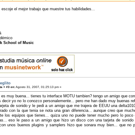
, escoje el mejor trabajo que muestre tus habilidades...
lá
adémico
k School of Music
eglito
a + #3 en:
Agosto 31, 2007, 01:25:13 pm »
 es muy buena... tienes tu interface MOTU tambien? tengo un amigo que con
 decir yo no lo conozco personalemente... pero me han dado muy buenas refe
arjeta de sonido y le pedi a un amigo que me trajera de EEUU una delta1010
rado con la que tenia se nota una gran diferencia... aunque creo que muc
te los equipos que tienes... quiza uno no puede tener mucho pero lo poco q
s... eso le paso a un amigo que hizo un disco con una tarjeta de sonido
 con unos buenos plugins y samplers hizo que sonara muy bien... que no p