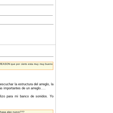
n el REASON que por cierto esta muy muy bueno
cuchar la estructura del arreglo, la
más importantes de un arreglo.....
lizo para mi banco de sonidos. Yo
e haga algo nuevo???