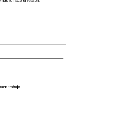
demas lo hace el reason.
uen trabajo.