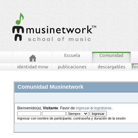
Escuela
Comunidad
identidad mnw
publicaciones
descargables
fo
Comunidad Musinetwork
Bienvenido(a),
Visitante
. Favor de
ingresar
o
registrarse
.
Ingresar con nombre de participante, contraseña y duración de la sesión
foros
mensajes recientes
buscar
tablero mnw
ingresar
registrarse