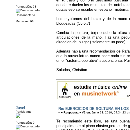
en tu caso y como lo describes buscaria 
donde te duelen los musculos del antebrazo 
Puntuación: 68
quizas eso se escribe en español miotoma, 
Desconectado
Los myotomes del brazo y de la mano c
Mensajes: 96
bloqueadas (C5,6,7)
Cambia la postura, baja o sube la altura 
articulaciones de la mano. Haz una pequ
direccion del pulgar ( solamente un poco)
Ademas habia una recomendacion de Rafael
que la musculatura nunca hace nada sin ord
en el "sistema operativo" subconciente. Pa
Saludos, Christian
Juvel
Re: EJERCICIOS DE SOLTURA EN LOS
Participante
«
+ Respuesta + #2 en:
Junio 23, 2010, 04:34:23 p
Te recomiendo este libro, es una buena 
Puntuación: 0
principalmente al piano clásico,pero es de 