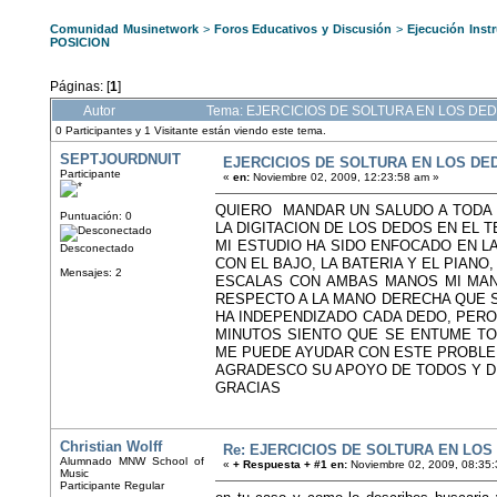
Comunidad Musinetwork
>
Foros Educativos y Discusión
>
Ejecución Inst
POSICION
Páginas: [
1
]
Autor
Tema: EJERCICIOS DE SOLTURA EN LOS DEDO
0 Participantes y 1 Visitante están viendo este tema.
SEPTJOURDNUIT
EJERCICIOS DE SOLTURA EN LOS DE
Participante
«
en:
Noviembre 02, 2009, 12:23:58 am »
QUIERO MANDAR UN SALUDO A TODA 
Puntuación: 0
LA DIGITACION DE LOS DEDOS EN EL T
MI ESTUDIO HA SIDO ENFOCADO EN L
Desconectado
CON EL BAJO, LA BATERIA Y EL PIANO
Mensajes: 2
ESCALAS CON AMBAS MANOS MI MAN
RESPECTO A LA MANO DERECHA QUE S
HA INDEPENDIZADO CADA DEDO, PERO
MINUTOS SIENTO QUE SE ENTUME TO
ME PUEDE AYUDAR CON ESTE PROBLE
AGRADESCO SU APOYO DE TODOS Y DE
GRACIAS
Christian Wolff
Re: EJERCICIOS DE SOLTURA EN LOS
Alumnado MNW School of
«
+ Respuesta + #1 en:
Noviembre 02, 2009, 08:35:
Music
Participante Regular