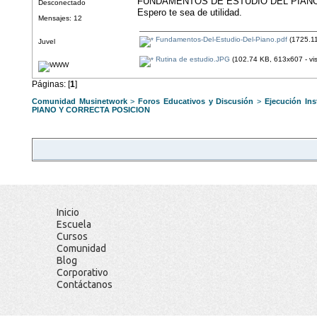
FUNDAMENTOS DE ESTUDIO DEL PIAN
Desconectado
Espero te sea de utilidad.
Mensajes: 12
Fundamentos-Del-Estudio-Del-Piano.pdf
(1725.11
Juvel
Rutina de estudio.JPG
(102.74 KB, 613x607 - vis
Páginas: [
1
]
Comunidad Musinetwork
>
Foros Educativos y Discusión
>
Ejecución Ins
PIANO Y CORRECTA POSICION
Inicio
Escuela
Cursos
Comunidad
Blog
Corporativo
Contáctanos