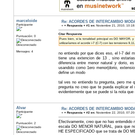
marceloide
Re: ACORDES DE INTERCAMBIO MOD
Participante
«
+ Respuesta + #1 en:
Noviembre 21, 2010, 10:18
Citar Respuesta
Puntuación: 0
Pues bien, si la tonalidad principal es DO MAYOR, 
utilizaríamos el acorde i-7 (C-7) con las tensiones 9
Desconectado
Mensajes: 4
no entiendo por que dices eso, el I-7 del m
tiene una extencion de 13 , sino estari
diferencia entre menor natural y dorio, 
usandolo como 1ero menor(dorio, extension
define un modo
tal ves no entiendo tu pregunta, pero me 
pregunta no creo que te pueda explicar el 
evidentemente que se puede si la nota que 
Alvar
Re: ACORDES DE INTERCAMBIO MOD
Participante
«
+ Respuesta + #2 en:
Noviembre 22, 2010, 07:20
Efectivamente, creo que no has entendido
Puntuación: 2
escala DO MENOR NATURAL, para que n
HE ESPECIFICADO que se trata de DO MEN
Desconectado