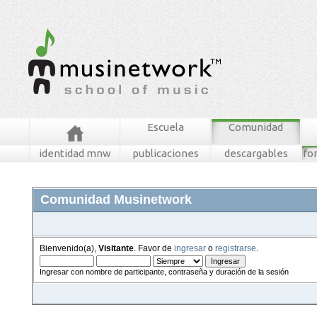
Escuela
Comunidad
identidad mnw
publicaciones
descargables
fo
Comunidad Musinetwork
Bienvenido(a),
Visitante
. Favor de
ingresar
o
registrarse
.
Ingresar con nombre de participante, contraseña y duración de la sesión
foros
mensajes recientes
buscar
tablero mnw
ingresar
registrarse