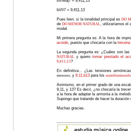
bVIMaj7 = 9,#11,13
bVII7 = 9,#11,13
Pues bien, si la tonalidad principal es
DO 
de
DO MENOR NATURAL
, utilizaríamos el
modal.
Mi primera pregunta es: A la hora de impro
acorde
, puesto que chocaría con la
trecena
La segunda pregunta es: ¿Cuáles son la
NATURAL
y quiero
tomar prestado el aco
9,#11,13
?
En definitiva... ¿Las tensiones armónic
menores
, y
9,11,b13
para los
semidisminuido
Asimismo, en el primer grado de una esca
9,11, y 13? Es decir, ¿no chocaría la trec
a la hora de adaptar la armonía a la melodí
Supongo que tratando de hacer la duración 
Muchas gracias.