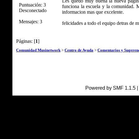
Les quedo muy buena la nueva pagina
Puntuación: 3
funciona la escuela y la comunidad. Me
Desconectado
informacion mas que excelente.
Mensajes: 3
felicidades a todo el equipo detras de
Páginas: [
1
]
Comunidad Musinetwork
>
Centro de Ayuda
>
Comentarios y Sugeren
Powered by SMF 1.1.5 