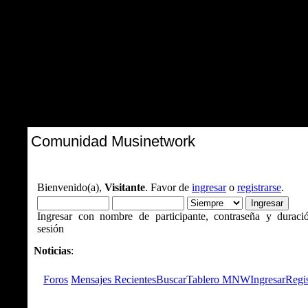
Comunidad Musinetwork
Bienvenido(a),
Visitante
. Favor de
ingresar
o
registrarse
.
Ingresar con nombre de participante, contraseña y duraci
sesión
Noticias
:
Foros
Mensajes Recientes
Buscar
Tablero MNW
Ingresar
Regis