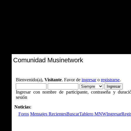
Comunidad Musinetwork
Bienvenido(a),
Visitante
. Favor de
ingresar
o
registrarse
.
Ingresar con nombre de participante, contraseña y duraci
sesión
Noticias
:
Foros
Mensajes Recientes
Buscar
Tablero MNW
Ingresar
Regis