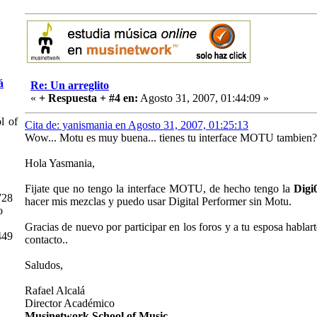
á
Re: Un arreglito
«
+ Respuesta + #4 en:
Agosto 31, 2007, 01:44:09 »
 of
Cita de: yanismania en Agosto 31, 2007, 01:25:13
Wow... Motu es muy buena... tienes tu interface MOTU tambien?
Hola Yasmania,
Fijate que no tengo la interface MOTU, de hecho tengo la
Digi
728
hacer mis mezclas y puedo usar Digital Performer sin Motu.
o
Gracias de nuevo por participar en los foros y a tu esposa hablart
449
contacto..
Saludos,
Rafael Alcalá
Director Académico
Musinetwork School of Music