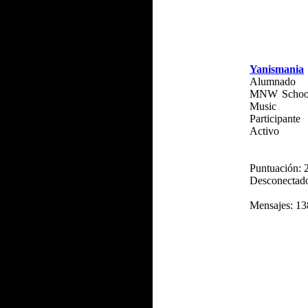
Yanismania
Alumnado
MNW School
Music
Participante
Activo
Puntuación: 
Desconectad
Mensajes: 13