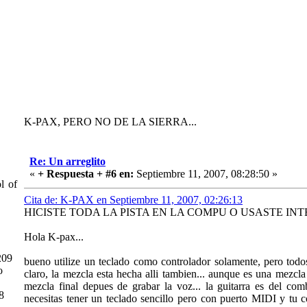
K-PAX, PERO NO DE LA SIERRA...
Re: Un arreglito
«
+ Respuesta + #6 en:
Septiembre 11, 2007, 08:28:50 »
 of
Cita de: K-PAX en Septiembre 11, 2007, 02:26:13
HICISTE TODA LA PISTA EN LA COMPU O USASTE IN
Hola K-pax...
209
bueno utilize un teclado como controlador solamente, pero todo
o
claro, la mezcla esta hecha alli tambien... aunque es una mezcla 
mezcla final depues de grabar la voz... la guitarra es del comb
8
necesitas tener un teclado sencillo pero con puerto MIDI y tu c