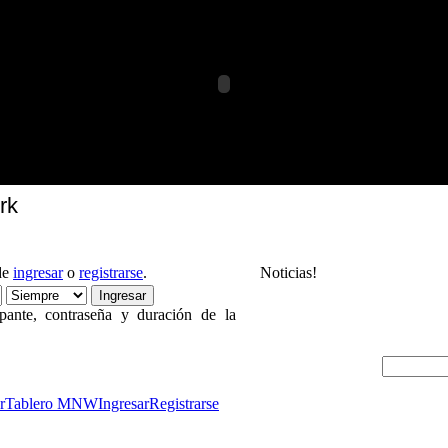
rk
de
ingresar
o
registrarse
.
Noticias!
pante, contraseña y duración de la
r
Tablero MNW
Ingresar
Registrarse