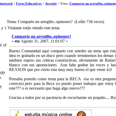
inetwork
>
Foros Educativos
>
Arreglo
> Tema:
Comparto un arreglito..opinone
Tema: Comparto un arreglito..opinones? (Leído 736 veces)
s y 1 Visitante están viendo este tema.
Comparto un arreglito..opinones?
«
en:
Agosto 31, 2007, 11:01:07 »
 of
Bueno Comunidad aqui comparto con ustedes un tema que estuv
idea es grabarlo en un disco pero cuando terminemos los demas te
tambien espero sus criticas constructivas, obviamente de Rafae
blanco con sus aportaciones Aun falta grabar las voces y hace
REASON que por cierto esta muy muy bueno el que viene 4.0
209
o
Pensaba ponerlo como tema para la BECA esa es otra pregunta 
correcto) pero para la Beca yo puedo poner trabajos que estoy
8
este??? o es necesario que haga algo nuevo???
Gracias a todos por su paciencia de escucharme un poquito.... By