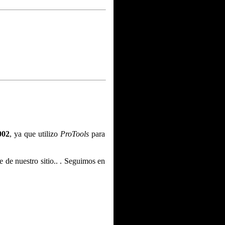
002
, ya que utilizo
ProTools
para
e de nuestro sitio.. . Seguimos en