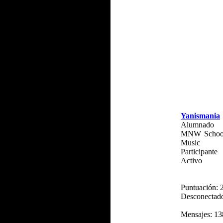
Yanismania
Alumnado
MNW School
Music
Participante
Activo
Puntuación: 
Desconectad
Mensajes: 13