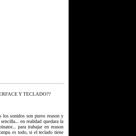
TERFACE Y TECLADO??
s los sonidos son puros reason y
sencilla... en realidad quedara la
inator... para trabajar en reason
ompu es todo, si el teclado tiene