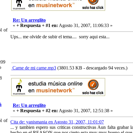
Re: Un arreglito
«
+ Respuesta + #1 en:
Agosto 31, 2007, 11:06:33 »
 of
Ups... me olvide de subir el tema.... sorry aqui esta...
209
o
Carne de mi carne.mp3
(3801.53 KB - descargado 94 veces.)
8
á
Re: Un arreglito
«
+ Respuesta + #2 en:
Agosto 31, 2007, 12:51:38 »
 of
Cita de: yanismania en Agosto 31, 2007, 11:01:07
... y tambien espero sus criticas constructivas Aun falta grabar l
hecho en el REASON que por cierto esta muy muy bueno el que 