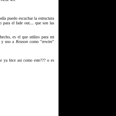
odía puedo escuchar la estructura
ro para el fade out.... que son las
echo, es el que utilizo para mi
y uso a
Reason
como "rewire"
e ya hice asi como este??? o es
.