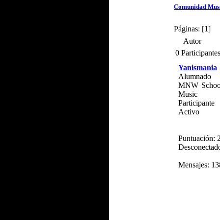
Comunidad Mus
Páginas: [
1
]
Autor
0 Participante
Yanismania
Alumnado
MNW School
Music
Participante
Activo
Puntuación: 
Desconectad
Mensajes: 13