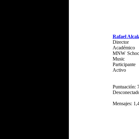
Rafael Alcal
Director
Académico
MNW School
Music
Participante
Activo
Puntuación: 
Desconectad
Mensajes: 1,