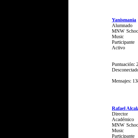
Yanismania
Alumnado
MNW School
Music
Participante
Activo
Puntuación: 
Desconectad
Mensajes: 13
Rafael Alcal
Director
Académico
MNW School
Music
Participante