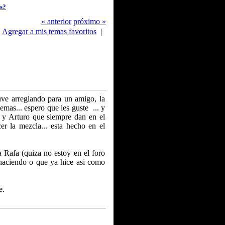
s?
« anterior
próximo »
Agregar a mis temas favoritos
|
e arreglando para un amigo, la
mas... espero que les guste ... y
l y Arturo que siempre dan en el
r la mezcla... esta hecho en el
Rafa (quiza no estoy en el foro
 haciendo o que ya hice asi como
e.