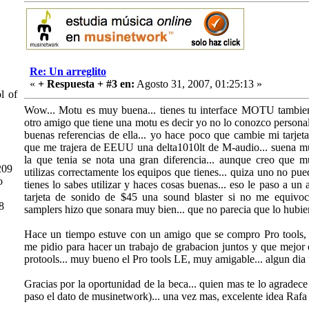
Re: Un arreglito
«
+ Respuesta + #3 en:
Agosto 31, 2007, 01:25:13 »
 of
Wow... Motu es muy buena... tienes tu interface MOTU tambie
otro amigo que tiene una motu es decir yo no lo conozco person
buenas referencias de ella... yo hace poco que cambie mi tarjet
que me trajera de EEUU una delta1010lt de M-audio... suena mu
la que tenia se nota una gran diferencia... aunque creo que
209
utilizas correctamente los equipos que tienes... quiza uno no p
o
tienes lo sabes utilizar y haces cosas buenas... eso le paso a u
tarjeta de sonido de $45 una sound blaster si no me equivoc
8
samplers hizo que sonara muy bien... que no parecia que lo hubiera
Hace un tiempo estuve con un amigo que se compro Pro tools, e
me pidio para hacer un trabajo de grabacion juntos y que mejor 
protools... muy bueno el Pro tools LE, muy amigable... algun d
Gracias por la oportunidad de la beca... quien mas te lo agradece
paso el dato de musinetwork)... una vez mas, excelente idea Rafa 