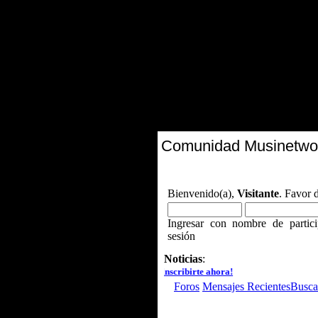
Comunidad Musinetwo
Bienvenido(a),
Visitante
. Favor 
Ingresar con nombre de partici
sesión
Noticias
:
usic:
13 de Julio
...haz click para inscribirte ahora!
Foros
Mensajes Recientes
Busca