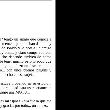
n? tengo un amigo que conoce a
alemente... pero me han dado muy
a de sonido y le pedi a un amigo
y bien... y claro comparado con
 mucho depende tambien de como
uede tener mucho pero lo poco que
n amigo que hizo un disco con una
o... con unos buenos plugins y
 hecho en esa tarjeta...
stuve probando en su estudio...
oportunidad para usar seriamente
ia usare una MOTU...
 es mi esposa (ella fue la que me
y gracias por todo... un abrazo.