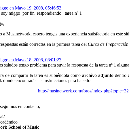
Miggo en Mayo 19, 2008, 05:46:53
el soy miggo por fin respondiendo tarea nº 1
go,
 a Musinetwork, espero tengas una experiencia satisfactoria en este si
respuestas están correctas en la primera tarea del
Curso de Preparación
Miggo en Mayo 18, 2008, 08:01:27
s saludos tengo problema para suvir la respuesta de la tarea nº 1 algun
ra de compartir la tarea es subiéndola como
archivo adjunto
dentro 
k donde encontrarás las instrucciones para hacerlo.
http://musinetwork.com/foros/index.php?topic=32
 seguimos en contacto,
alá
Académico
ork School of Music