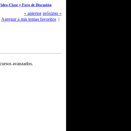
ideo-Clase y Foro de Discusión
« anterior
próximo »
Agregar a mis temas favoritos
|
 cursos avanzados.