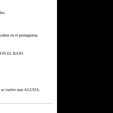
las.
caben en el pentagrama.
OMBON.EL BAJO
idad se vuelve mas AGUDA.