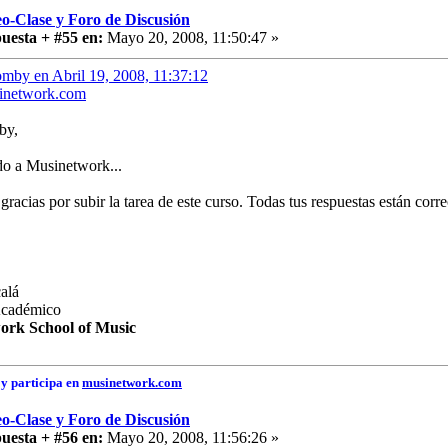
o-Clase y Foro de Discusión
uesta + #55 en:
Mayo 20, 2008, 11:50:47 »
omby en Abril 19, 2008, 11:37:12
network.com
by,
do a Musinetwork...
racias por subir la tarea de este curso. Todas tus respuestas están corre
alá
Académico
ork School of Music
y participa en
musinetwork.com
o-Clase y Foro de Discusión
uesta + #56 en:
Mayo 20, 2008, 11:56:26 »