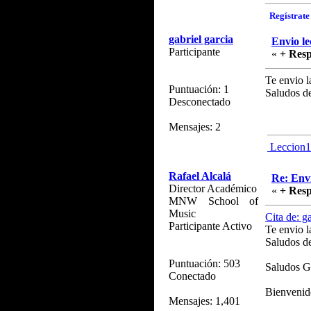
Regístrate 
gabriel garcia
Envio le
Participante
«
+ Resp
Te envio l
Puntuación: 1
Saludos d
Desconectado
Mensajes: 2
Leccion
Rafael Alcalá
Re: Envi
Director Académico
«
+ Resp
MNW School of
Music
Cita de: g
Participante Activo
Te envio l
Saludos d
Puntuación: 503
Saludos Ga
Conectado
Bienvenid
Mensajes: 1,401