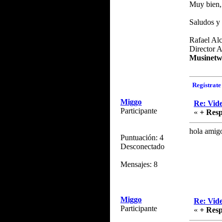
Muy bien, 
Saludos y 
Rafael Alc
Director 
Musinetw
Regístrate 
Miggo
Re: Vide
Participante
«
+ Resp
hola amigo
Puntuación: 4
Desconectado
Mensajes: 8
Miggo
Re: Vide
Participante
«
+ Resp