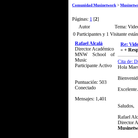
Comunidad Musinetwork
>
Musinetwo
Páginas:
1
[
2
]
Autor
Tema: Video
0 Participantes y 1 Visitante está
Rafael Alcalá
Re: Vide
Director Académico
«
+ Resp
MNW School of
Music
Cita de: D
Participante Activo
Hola Maest
Bienvenid
Puntuación: 503
Conectado
Excelente.
Mensajes: 1,401
Saludos,
Rafael Alc
Director 
Musinetw