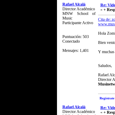
Rafael Alcalá
Re: Vide
Director Académico
«
+ Resp
MNW School of
Music
Cita de: z
Participante Activo
www.musi
Hola Zom
Puntuación: 503
Conectado
Bien veni
Mensajes: 1,401
Y muchas g
Saludos,
Rafael Alc
Director 
Musinetw
Regístrate 
Rafael Alcalá
Re: Vide
Director Académico
«
+ Resp