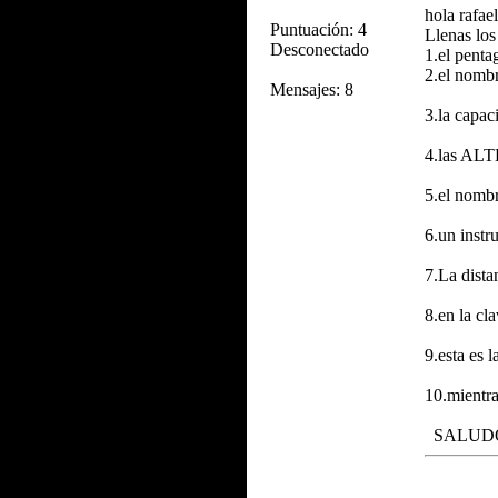
hola rafa
Puntuación: 4
Llenas los
Desconectado
1.el penta
2.el nomb
Mensajes: 8
3.la capa
4.las ALT
5.el nomb
6.un inst
7.La dist
8.en la cl
9.esta es 
10.mientra
SALUD