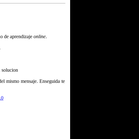
tio de aprendizaje
online
.
.
a solucion
del mismo mensaje. Enseguida te
.0