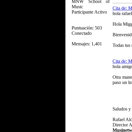
MNW School of
Music
Cita de: 
Participante Activo
hola rafa
Hola Mig
Puntuación: 503
Conectado
Bienvenido
Mensajes: 1,401
Todas tus 
Cita de: 
hola amigo
Otra mane
paso un ln
Saludos y
Rafael Alc
Director 
Musinetw