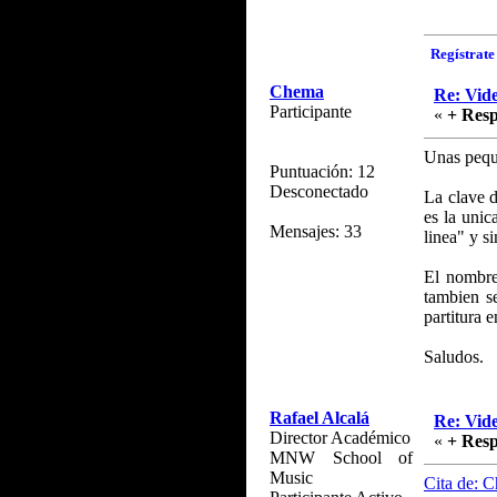
Regístrate 
Chema
Re: Vide
Participante
«
+ Resp
Unas pequ
Puntuación: 12
Desconectado
La clave d
es la unic
Mensajes: 33
linea" y s
El nombre
tambien s
partitura 
Saludos.
Rafael Alcalá
Re: Vide
Director Académico
«
+ Resp
MNW School of
Music
Cita de: 