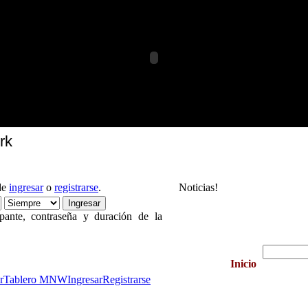
rk
de
ingresar
o
registrarse
.
Noticias!
pante, contraseña y duración de la
Inicio de cursos:
El Próx
r
Tablero MNW
Ingresar
Registrarse