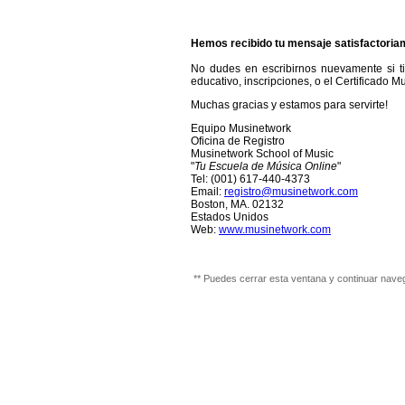
Hemos recibido tu mensaje satisfactoria
No dudes en escribirnos nuevamente si t
educativo, inscripciones, o el Certificado M
Muchas gracias y estamos para servirte!
Equipo Musinetwork
Oficina de Registro
Musinetwork School of Music
"
Tu Escuela de Música Online
"
Tel: (001) 617-440-4373
Email:
registro@musinetwork.com
Boston, MA. 02132
Estados Unidos
Web:
www.musinetwork.com
** Puedes cerrar esta ventana y continuar nave