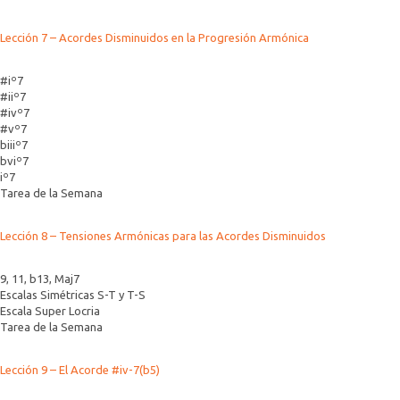
Lección 7 – Acordes Disminuidos en la Progresión Armónica
#iº7
#iiº7
#ivº7
#vº7
biiiº7
bviº7
iº7
Tarea de la Semana
Lección 8 – Tensiones Armónicas para las Acordes Disminuidos
9, 11, b13, Maj7
Escalas Simétricas S-T y T-S
Escala Super Locria
Tarea de la Semana
Lección 9 – El Acorde #iv-7(b5)