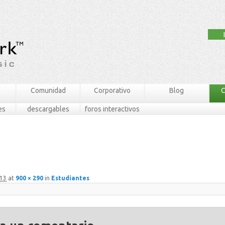
Comunidad
Corporativo
Blog
C
es
descargables
foros interactivos
013
at
900 × 290
in
Estudiantes