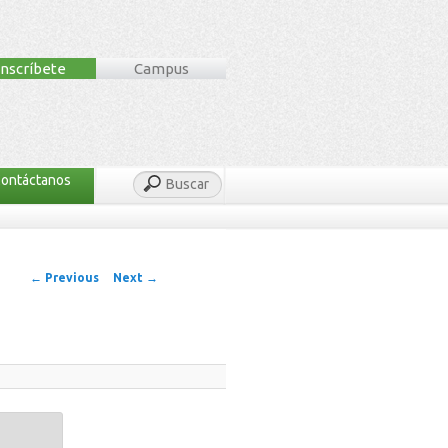
Inscríbete
Campus
ontáctanos
Buscar
Image
← Previous
Next →
navigation