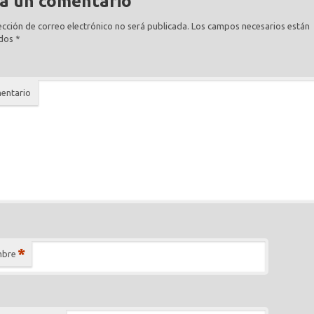
a un comentario
ección de correo electrónico no será publicada.
Los campos necesarios están
dos
*
entario
*
bre