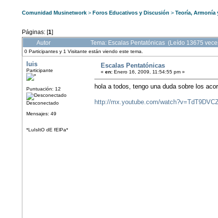
Comunidad Musinetwork
>
Foros Educativos y Discusión
>
Teoría, Armonía
Páginas: [
1
]
Autor
Tema: Escalas Pentatónicas (Leído 13675 vece
0 Participantes y 1 Visitante están viendo este tema.
luis
Escalas Pentatónicas
Participante
«
en:
Enero 16, 2009, 11:54:55 pm »
hola a todos, tengo una duda sobre los acor
Puntuación: 12
http://mx.youtube.com/watch?v=TdT9DVCZ
Desconectado
Mensajes: 49
*LuIsItO dE fElPa*