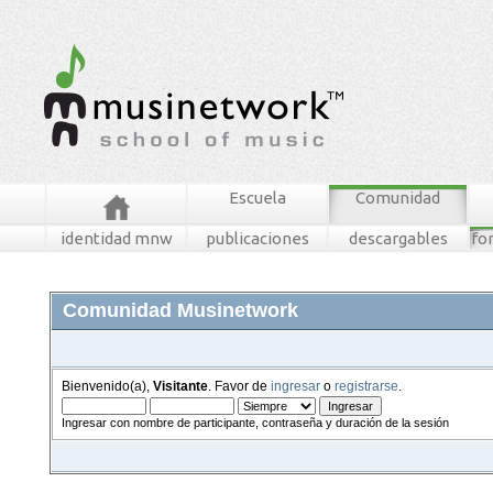
Escuela
Comunidad
identidad mnw
publicaciones
descargables
fo
Comunidad Musinetwork
Bienvenido(a),
Visitante
. Favor de
ingresar
o
registrarse
.
Ingresar con nombre de participante, contraseña y duración de la sesión
foros
mensajes recientes
buscar
tablero mnw
ingresar
registrarse