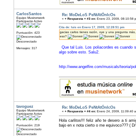
CarlosSantos
Re: MoDeLoS PeNtAtÓnIcOs
Equipo Musinetwork
«
+ Respuesta + #3 en:
Enero 23, 2009, 08:10:58 
Participante Activo
Cita de: luis en Enero 17, 2009, 12:28:51 pm
gacias carlos tienes razón, oye y una pregunta má
Puntuación: 423
eso?
Desconectado
Que tal Luis. Los poliacordes es cuando s
Mensajes: 317
algo sobre esto. Salu2.
http://www.angelfire.com/musicals/teoria/po
tavoguez
Re: MoDeLoS PeNtAtÓnIcOs
Equipo Musinetwork
«
+ Respuesta + #4 en:
Enero 24, 2009, 11:09:40 
Participante Activo
Hola carlitos!!! feliz año te desero a ti a
bajo en x nota cierto o me equivoco??? ( 
Puntuación: 219
Desconectado