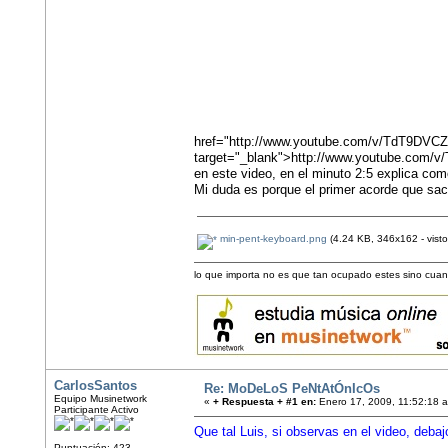
href="http://www.youtube.com/v/TdT9DVC
target="_blank">http://www.youtube.com
en este video, en el minuto 2:5 explica co
Mi duda es porque el primer acorde que sac
min-pent-keyboard.png
(4.24 KB, 346x162 - vist
lo que importa no es que tan ocupado estes sino cuan
CarlosSantos
Re: MoDeLoS PeNtAtÓnIcOs
Equipo Musinetwork
«
+ Respuesta + #1 en:
Enero 17, 2009, 11:52:18 
Participante Activo
Que tal Luis, si observas en el video, debajo
Puntuación: 423