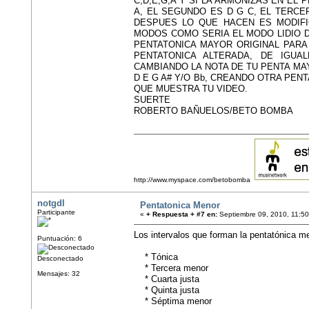
C,D,E,G,A Y SI LA ARMONIZAS EN E
A, EL SEGUNDO ES D G C, EL TERCE
DESPUES LO QUE HACEN ES MODIF
MODOS COMO SERIA EL MODO LIDIO DE
PENTATONICA MAYOR ORIGINAL PARA
PENTATONICA ALTERADA, DE IGUA
CAMBIANDO LA NOTA DE TU PENTA MA
D E G A# Y/O Bb, CREANDO OTRA PEN
QUE MUESTRA TU VIDEO.
SUERTE
ROBERTO BAÑUELOS/BETO BOMBA
http://www.myspace.com/betobomba
notgdl
Pentatonica Menor
Participante
«
+ Respuesta + #7 en:
Septiembre 09, 2010, 11:5
Los intervalos que forman la pentatónica m
Puntuación: 6
* Tónica
Desconectado
* Tercera menor
Mensajes: 32
* Cuarta justa
* Quinta justa
* Séptima menor