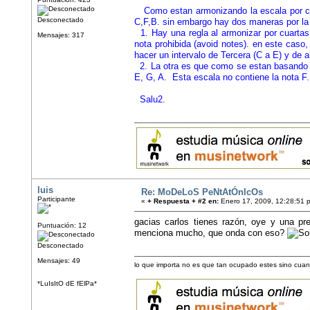
Como estan armonizando la escala por cua
Desconectado
C,F,B. sin embargo hay dos maneras por la 
1. Hay una regla al armonizar por cuarta
Mensajes: 317
nota prohibida (avoid notes). en este caso,
hacer un intervalo de Tercera (C a E) y de a
2. La otra es que como se estan basando e
E, G, A. Esta escala no contiene la nota F.
Salu2.
luis
Re: MoDeLoS PeNtAtÓnIcOs
Participante
«
+ Respuesta + #2 en:
Enero 17, 2009, 12:28:51 
gacias carlos tienes razón, oye y una p
Puntuación: 12
menciona mucho, que onda con eso?
Desconectado
Mensajes: 49
lo que importa no es que tan ocupado estes sino cuan
*LuIsItO dE fElPa*