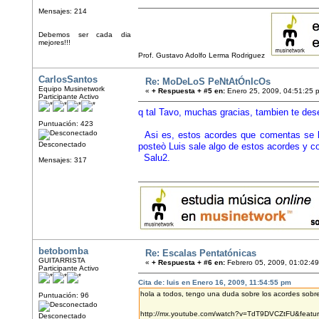
Mensajes: 214
Debemos ser cada dia
mejores!!!
Prof. Gustavo Adolfo Lerma Rodriguez
CarlosSantos
Re: MoDeLoS PeNtAtÓnIcOs
Equipo Musinetwork
«
+ Respuesta + #5 en:
Enero 25, 2009, 04:51:25 
Participante Activo
q tal Tavo, muchas gracias, tambien te des
Puntuación: 423
Asi es, estos acordes que comentas se 
Desconectado
posteò Luis sale algo de estos acordes y co
Salu2.
Mensajes: 317
betobomba
Re: Escalas Pentatónicas
GUITARRISTA
«
+ Respuesta + #6 en:
Febrero 05, 2009, 01:02:4
Participante Activo
Cita de: luis en Enero 16, 2009, 11:54:55 pm
hola a todos, tengo una duda sobre los acordes sobre
Puntuación: 96
http://mx.youtube.com/watch?v=TdT9DVCZtFU&featur
Desconectado