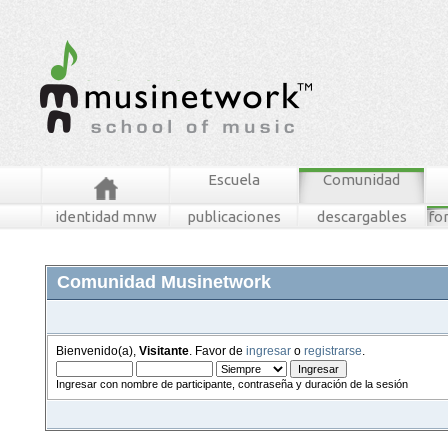
Escuela
Comunidad
identidad mnw
publicaciones
descargables
fo
Comunidad Musinetwork
Bienvenido(a),
Visitante
. Favor de
ingresar
o
registrarse
.
Ingresar con nombre de participante, contraseña y duración de la sesión
foros
mensajes recientes
buscar
tablero mnw
ingresar
registrarse