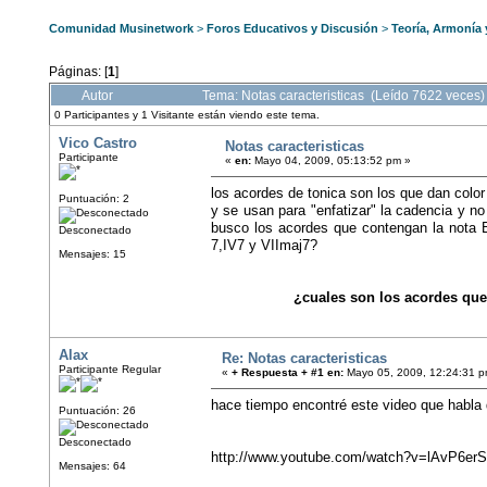
Comunidad Musinetwork
>
Foros Educativos y Discusión
>
Teoría, Armonía
Páginas: [
1
]
Autor
Tema: Notas caracteristicas (Leído 7622 veces)
0 Participantes y 1 Visitante están viendo este tema.
Vico Castro
Notas caracteristicas
Participante
«
en:
Mayo 04, 2009, 05:13:52 pm »
los acordes de tonica son los que dan color
Puntuación: 2
y se usan para "enfatizar" la cadencia y no 
busco los acordes que contengan la nota B
Desconectado
7,IV7 y VIImaj7?
Mensajes: 15
¿cuales son los acordes que
Alax
Re: Notas caracteristicas
Participante Regular
«
+ Respuesta + #1 en:
Mayo 05, 2009, 12:24:31 p
hace tiempo encontré este video que habla 
Puntuación: 26
Desconectado
http://www.youtube.com/watch?v=lAvP6er
Mensajes: 64