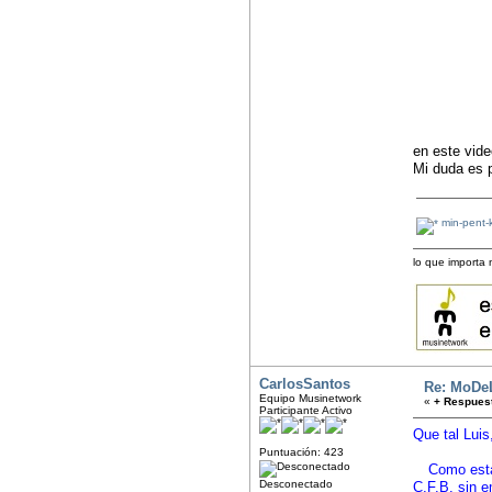
en este vide
Mi duda es 
min-pent-
lo que importa
CarlosSantos
Re: MoDe
Equipo Musinetwork
«
+ Respuest
Participante Activo
Que tal Luis
Puntuación: 423
Como estan 
Desconectado
C,F,B. sin e