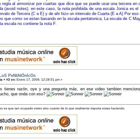
regla al armonizar por cuartas que dice que se puede usar una tercera en
da (avoid notes). en este caso, la nota prohibida de una escala Jonica es el 
ervalo de Tercera (C a E) y de ahi hizo un intervalo de Cuarta (E a A) Por eso
es que como se estan basando en la escala pentatonica, La escala de C Mayo
a escala no contiene la nota F.
LoS PeNtAtÓnIcOs
a + #2 en:
Enero 17, 2009, 12:28:51 pm »
os tienes razón, oye y una pregunta más, en ese video tambien menciona
ucho, que onda con eso?
 no es que tan ocupado estes sino cuanto de lo que realmente importa estas haciendo.