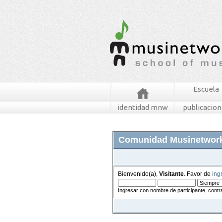
Escuela
identidad mnw
publicacio
Comunidad Musinetwor
Bienvenido(a),
Visitante
. Favor de
ing
Ingresar con nombre de participante, contr
foros
mensajes recientes
buscar