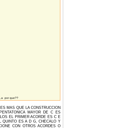
,e,a por que??
O ES MAS QUE LA CONSTRUCCION
PENTATONICA MAYOR DE C ES
ALOS EL PRIMER ACORDE ES C E
L QUINTO ES A D G, CHECALO Y
CIONE CON OTROS ACORDES O