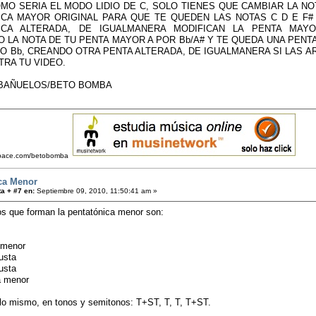
O SERIA EL MODO LIDIO DE C, SOLO TIENES QUE CAMBIAR LA NOTA
CA MAYOR ORIGINAL PARA QUE TE QUEDEN LAS NOTAS C D E F# 
ICA ALTERADA, DE IGUALMANERA MODIFICAN LA PENTA MAY
 LA NOTA DE TU PENTA MAYOR A POR Bb/A# Y TE QUEDA UNA PENT
Y/O Bb, CREANDO OTRA PENTA ALTERADA, DE IGUALMANERA SI LAS 
RA TU VIDEO.
BAÑUELOS/BETO BOMBA
space.com/betobomba
ca Menor
a + #7 en:
Septiembre 09, 2010, 11:50:41 am »
os que forman la pentatónica menor son:
menor
usta
usta
 menor
 lo mismo, en tonos y semitonos: T+ST, T, T, T+ST.