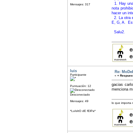
1. Hay una 
Mensajes: 317
nota prohibi
hacer un int
2. La otra 
E, G, A. Est
Salu2.
luis
Re: MoDe
Participante
«
+ Respuest
gacias carl
Puntuación: 12
menciona m
Desconectado
Mensajes: 49
lo que importa
*LuIsItO dE fElPa*