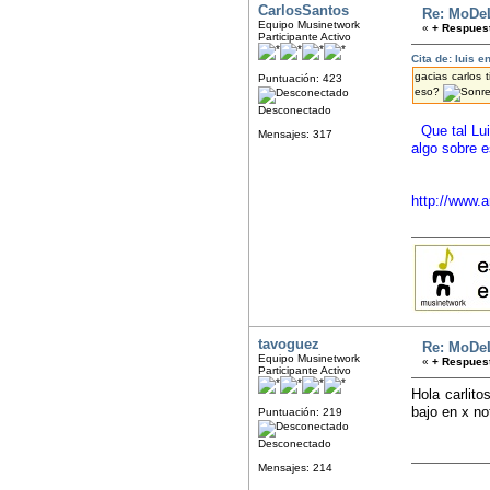
CarlosSantos
Re: MoDe
Equipo Musinetwork
«
+ Respuest
Participante Activo
Cita de: luis 
gacias carlos
Puntuación: 423
eso?
Desconectado
Que tal Lu
Mensajes: 317
algo sobre e
http://www.a
tavoguez
Re: MoDe
Equipo Musinetwork
«
+ Respuest
Participante Activo
Hola carlito
bajo en x n
Puntuación: 219
Desconectado
Mensajes: 214