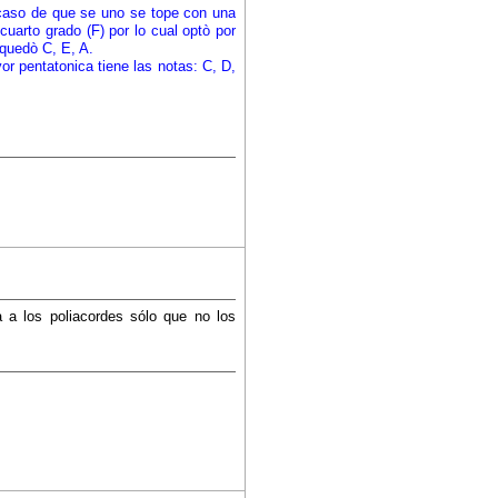
 caso de que se uno se tope con una
cuarto grado (F) por lo cual optò por
 quedò C, E, A.
r pentatonica tiene las notas: C, D,
 a los poliacordes sólo que no los