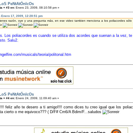
LoS PeNtAtÓnIcOs
a + #3 en:
Enero 23, 2009, 08:10:58 pm »
en Enero 17, 2009, 12:28:51 pm
 tienes razón, oye y una pregunta más, en ese video tambien menciona a los poliacordes só
is. Los poliacordes es cuando se utiliza dos acordes que suenan a la vez, te
sto. Salu2.
ngelfire.com/musicals/teoria/politonal.htm
LoS PeNtAtÓnIcOs
a + #4 en:
Enero 24, 2009, 11:09:40 am »
s!!! feliz año te desero a ti amigo!!!! como dices tu creo igual que los pol
ota cierto o me equivoco??? ( D/F# Cm6/A Bdim/F...saludos