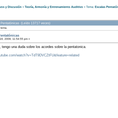
vos y Discusión
>
Teoría, Armonía y Entrenamiento Auditivo
> Tema:
Escalas Pentató
 Pentatónicas (Leído 13717 veces)
e tema.
Pentatónicas
16, 2009, 11:54:55 pm »
, tengo una duda sobre los acordes sobre la pentatonica.
outube.com/watch?v=TdT9DVCZtFU&feature=related