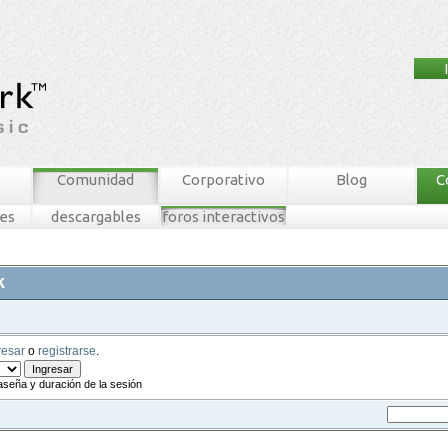
Comunidad
Corporativo
Blog
C
nes
descargables
foros interactivos
k
resar
o
registrarse
.
aseña y duración de la sesión
tablero mnw
ingresar
registrarse