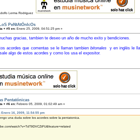
Adolfo Lerma Rodriguez
LoS PeNtAtÓnIcOs
a + #5 en:
Enero 25, 2009, 04:51:25 pm »
 muchas gracias, tambien te deseo un año de mucho exito y bendiciones.
tos acordes que comentas se le llaman tambien
bitonales
y en inglès le l
sale algo de estos acordes y como los usa el expositor.
as Pentatónicas
a + #6 en:
Febrero 05, 2009, 01:02:49 am »
en Enero 16, 2009, 11:54:55 pm
tengo una duda sobre los acordes sobre la pentatonica.
tube.com/watch?v=TdT9DVCZtFU&feature=related