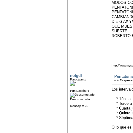
MODOS COM
PENTATONI
PENTATON
CAMBIANDO
D E G A# 
QUE MUEST
SUERTE
ROBERTO 
http://www.my
notgdl
Pentatoni
Participante
«
+ Respuest
Los interval
Puntuación: 6
* Tónica
Desconectado
* Tercera 
Mensajes: 32
* Cuarta j
* Quinta j
* Séptima
O lo que es