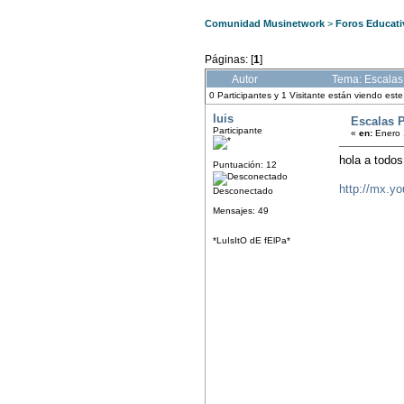
Comunidad Musinetwork
>
Foros Educati
Páginas: [
1
]
Autor
Tema: Escalas
0 Participantes y 1 Visitante están viendo est
luis
Escalas 
Participante
«
en:
Enero 
hola a todos
Puntuación: 12
http://mx.y
Desconectado
Mensajes: 49
*LuIsItO dE fElPa*