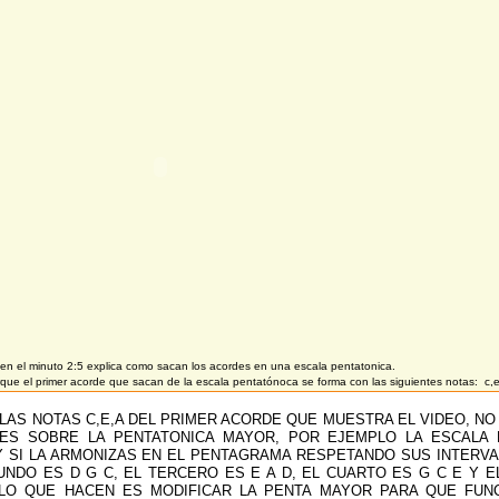
 en el minuto 2:5 explica como sacan los acordes en una escala pentatonica.
que el primer acorde que sacan de la escala pentatónoca se forma con las siguientes notas: c
 LAS NOTAS C,E,A DEL PRIMER ACORDE QUE MUESTRA EL VIDEO, N
ES SOBRE LA PENTATONICA MAYOR, POR EJEMPLO LA ESCALA 
 Y SI LA ARMONIZAS EN EL PENTAGRAMA RESPETANDO SUS INTERV
UNDO ES D G C, EL TERCERO ES E A D, EL CUARTO ES G C E Y E
LO QUE HACEN ES MODIFICAR LA PENTA MAYOR PARA QUE FUN