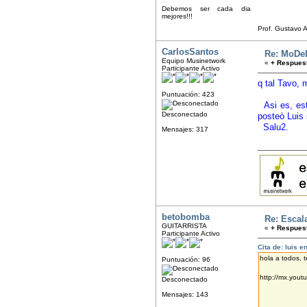
Debemos ser cada dia
mejores!!!
Prof. Gustavo 
CarlosSantos
Re: MoDe
Equipo Musinetwork
«
+ Respuest
Participante Activo
q tal Tavo,
Puntuación: 423
Asi es, es
Desconectado
posteò Luis 
Salu2.
Mensajes: 317
betobomba
Re: Escal
GUITARRISTA
«
+ Respuest
Participante Activo
Cita de: luis 
hola a todos, 
Puntuación: 96
http://mx.you
Desconectado
Mensajes: 143