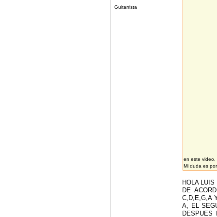
Guitarrista
en este video,
Mi duda es por
HOLA LUIS
DE ACORD
C,D,E,G,A
A, EL SEG
DESPUES 