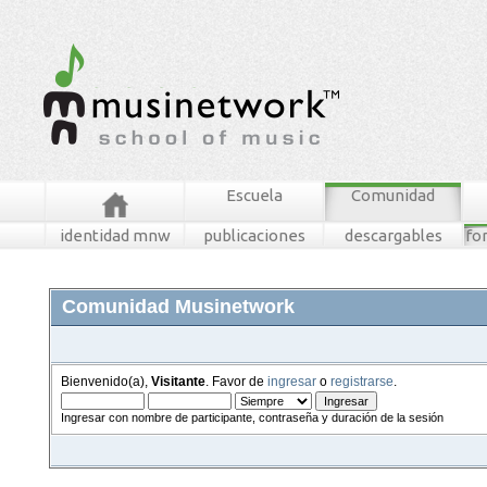
Escuela
Comunidad
identidad mnw
publicaciones
descargables
fo
Comunidad Musinetwork
Bienvenido(a),
Visitante
. Favor de
ingresar
o
registrarse
.
Ingresar con nombre de participante, contraseña y duración de la sesión
foros
mensajes recientes
buscar
tablero mnw
ingresar
registrarse