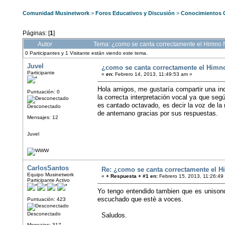
Comunidad Musinetwork
>
Foros Educativos y Discusión
>
Conocimientos 
Páginas: [
1
]
Autor
Tema: ¿como se canta correctamente el Himno 
0 Participantes y 1 Visitante están viendo este tema.
Juvel
¿como se canta correctamente el Himn
Participante
«
en:
Febrero 14, 2013, 11:49:53 am »
Hola amigos, me gustaría compartir una i
Puntuación: 0
la correcta interpretación vocal ya que seg
es cantado octavado, es decir la voz de la 
Desconectado
de antemano gracias por sus respuestas.
Mensajes: 12
Juvel
CarlosSantos
Re: ¿como se canta correctamente el 
Equipo Musinetwork
«
+ Respuesta + #1 en:
Febrero 15, 2013, 11:26:49
Participante Activo
Yo tengo entendido tambien que es unisono
escuchado que estè a voces.
Puntuación: 423
Desconectado
Saludos.
Mensajes: 317