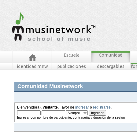
Escuela
Comunidad
identidad mnw
publicaciones
descargables
fo
Comunidad Musinetwork
Bienvenido(a),
Visitante
. Favor de
ingresar
o
registrarse
.
Ingresar con nombre de participante, contraseña y duración de la sesión
foros
mensajes recientes
buscar
tablero mnw
ingresar
registrarse