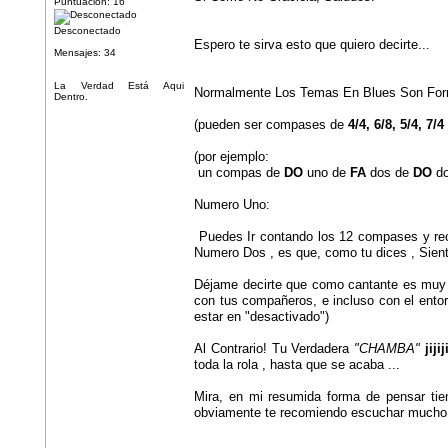
Puntuación: 16
Desconectado
Espero te sirva esto que quiero decirte...
Mensajes: 34
La Verdad Está Aqui
Normalmente Los Temas En Blues Son For
Dentro.
(pueden ser compases de
4/4, 6/8, 5/4, 7/4
(por ejemplo:
un compas de
DO
uno de
FA
dos de
DO
do
Numero Uno:
Puedes Ir contando los 12 compases y rec
Numero Dos , es que, como tu dices , Sient
Déjame decirte que como cantante es muy 
con tus compañeros, e incluso con el entor
estar en "desactivado")
Al Contrario! Tu Verdadera
"CHAMBA"
jiji
toda la rola , hasta que se acaba ...
Mira, en mi resumida forma de pensar tie
obviamente te recomiendo escuchar mucho J