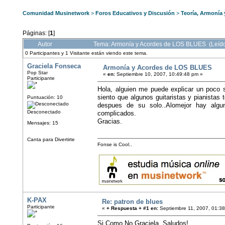
Comunidad Musinetwork
>
Foros Educativos y Discusión
>
Teoría, Armonía
Páginas: [
1
]
Autor
Tema: Armonía y Acordes de LOS BLUES (Leíd
0 Participantes y 1 Visitante están viendo este tema.
Graciela Fonseca
Armonía y Acordes de LOS BLUES
Pop Star
«
en:
Septiembre 10, 2007, 10:49:48 pm »
Participante
Hola, alguien me puede explicar un poco 
siento que algunos guitaristas y pianistas
Puntuación: 10
despues de su solo..Alomejor hay alg
Desconectado
complicados.
Gracias.
Mensajes: 15
Canta para Divertirte
Fonse is Cool..
K-PAX
Re: patron de blues
Participante
«
+ Respuesta + #1 en:
Septiembre 11, 2007, 01:3
Si Como No Graciela, Saludos!