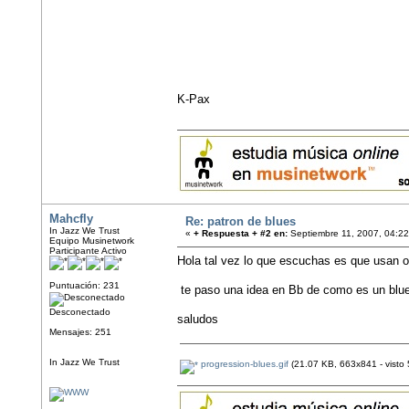
K-Pax
Mahcfly
Re: patron de blues
In Jazz We Trust
«
+ Respuesta + #2 en:
Septiembre 11, 2007, 04:2
Equipo Musinetwork
Participante Activo
Hola tal vez lo que escuchas es que usan 
Puntuación: 231
te paso una idea en Bb de como es un blu
Desconectado
saludos
Mensajes: 251
In Jazz We Trust
progression-blues.gif
(21.07 KB, 663x841 - visto 