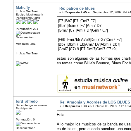
Mahcfly
Re: patron de blues
In Jazz We Trust
«
+ Respuesta + #5 en:
Septiembre 12, 2007, 04:2
Equipo Musinetwork
Participante Activo
|F7 |Bb7 |F7 |Cmi7 F7|
|Bb7 |Bdim7 |F7 |Ami7 D7|
Puntuación: 231
|Gmi7 |C7 |Ami7 D7|Gmi7 C7|
Desconectado
|F69 |Emi7b5 A7b9|Dmi7 G7|Cmi7 F7|
Mensajes: 251
|Bb7 |Bbmi7 Eb|Ami7 D7|Abmi7 Db7|
|Gmi7 |C7+9 |F7 Dmi7|Gmi7 C7+9|
In Jazz We Trust
estas son algunas de las formas que charlie
en tamas como Billie's Bounce, Blues For 
lord_alfredo
Re: Armonía y Acordes de LOS BLUES
Sin embargo se mueve
«
+ Respuesta + #6 en:
Octubre 08, 2009, 11:16:2
Participante
Hola
Puntuación: 0
A lo mejor los musicos de tu banda no usan
Desconectado
es de blues, pero cuando sacaban una canci