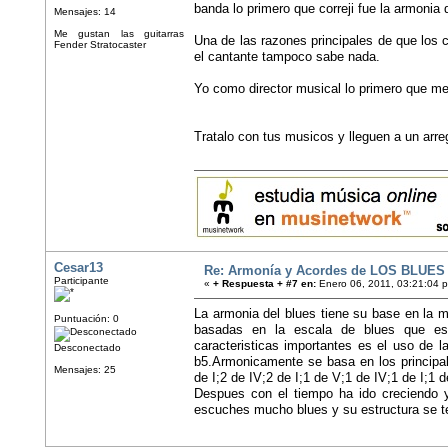
banda lo primero que correji fue la armonia
Mensajes: 14
Me gustan las guitarras
Una de las razones principales de que los
Fender Stratocaster
el cantante tampoco sabe nada.
Yo como director musical lo primero que me
Tratalo con tus musicos y lleguen a un arr
Cesar13
Re: Armonía y Acordes de LOS BLUES
Participante
«
+ Respuesta + #7 en:
Enero 06, 2011, 03:21:04 
La armonia del blues tiene su base en la 
Puntuación: 0
basadas en la escala de blues que es 
caracteristicas importantes es el uso de 
Desconectado
b5.Armonicamente se basa en los principal
Mensajes: 25
de I;2 de IV;2 de I;1 de V;1 de IV;1 de I;1 
Despues con el tiempo ha ido creciendo 
escuches mucho blues y su estructura se t