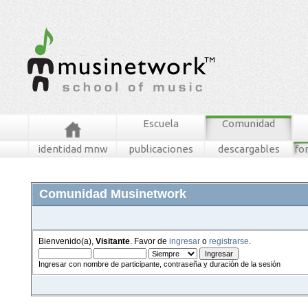
Escuela
Comunidad
identidad mnw
publicaciones
descargables
fo
Comunidad Musinetwork
Bienvenido(a),
Visitante
. Favor de
ingresar
o
registrarse
.
Ingresar con nombre de participante, contraseña y duración de la sesión
foros
mensajes recientes
buscar
tablero mnw
ingresar
registrarse