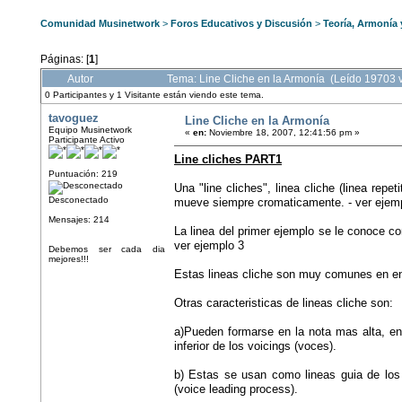
Comunidad Musinetwork
>
Foros Educativos y Discusión
>
Teoría, Armonía
Páginas: [
1
]
Autor
Tema: Line Cliche en la Armonía (Leído 19703 
0 Participantes y 1 Visitante están viendo este tema.
tavoguez
Line Cliche en la Armonía
Equipo Musinetwork
«
en:
Noviembre 18, 2007, 12:41:56 pm »
Participante Activo
Line cliches PART1
Puntuación: 219
Una "line cliches", linea cliche (linea rep
Desconectado
mueve siempre cromaticamente. - ver ejem
Mensajes: 214
La linea del primer ejemplo se le conoce co
ver ejemplo 3
Debemos ser cada dia
mejores!!!
Estas lineas cliche son muy comunes en e
Otras caracteristicas de lineas cliche son:
a)Pueden formarse en la nota mas alta, en l
inferior de los voicings (voces).
b) Estas se usan como lineas guia de los
(voice leading process).