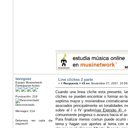
tavoguez
Line cliches 2 parte
Equipo Musinetwork
«
+ Respuesta + #3 en:
Noviembre 27, 2007, 10:59
Participante Activo
Cuando una linea cliche esta presente, la
cliches se pueden encontrar o formar en l
Puntuación: 219
septima mayor y moviendose cromaticame
Desconectado
asociados principalmente en tonalidades 
sobre el I o IV grados
(ver Ejemplo 4),
o 
Mensajes: 214
comunmente progresa o avanza hacia el a
Para finalizar menos comun puede ocurrir 
Debemos ser cada dia
tema y hagan sus aportes al tema con e
mejores!!!