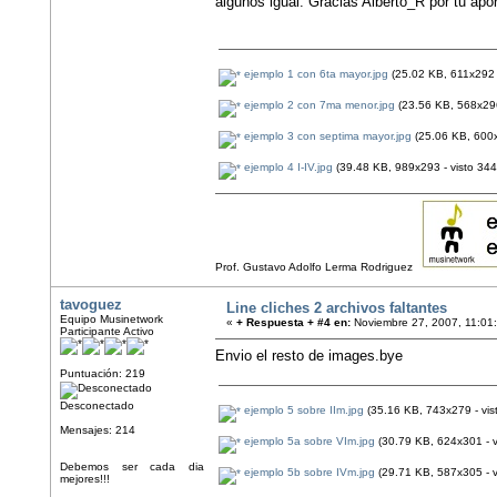
algunos igual. Gracias Alberto_R por tu apo
ejemplo 1 con 6ta mayor.jpg
(25.02 KB, 611x292 -
ejemplo 2 con 7ma menor.jpg
(23.56 KB, 568x296
ejemplo 3 con septima mayor.jpg
(25.06 KB, 600x
ejemplo 4 I-IV.jpg
(39.48 KB, 989x293 - visto 344
Prof. Gustavo Adolfo Lerma Rodriguez
tavoguez
Line cliches 2 archivos faltantes
Equipo Musinetwork
«
+ Respuesta + #4 en:
Noviembre 27, 2007, 11:01
Participante Activo
Envio el resto de images.bye
Puntuación: 219
Desconectado
ejemplo 5 sobre IIm.jpg
(35.16 KB, 743x279 - vis
Mensajes: 214
ejemplo 5a sobre VIm.jpg
(30.79 KB, 624x301 - v
Debemos ser cada dia
ejemplo 5b sobre IVm.jpg
(29.71 KB, 587x305 - v
mejores!!!