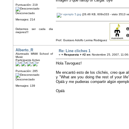
imagen 5 que faltop or cargar. bye
Puntuación: 219
Desconectado
ejemplo 5.jpg
(26.46 KB, 609x333 - visto 3513 ve
Mensajes: 214
Debemos ser cada dia
mejores!!!
Prof. Gustavo Adolfo Lerma Rodriguez
Alberto_R
Re: Line cliches 1
Alumnado MNW School of
«
+ Respuesta + #2 en:
Noviembre 25, 2007, 11:06
Music
Participante Activo
Hola Tavoguez!
Puntuación: 285
Me encantó esto de los clichés, creo que al
y "What are you doing the rest of your li
Desconectado
Ojalá y me pudieras compartir algún ejemplo
Mensajes: 139
Ojalá