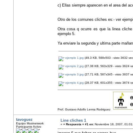
c) Ellas siempre aparecen en el area del aco
Otro de los comunes cliches es:- ver ejemp
Otra cosa q ocurre es que la linea clich
ejemplo 5.
Ya enviare la segunda y ultima parte mañan
ejemplo 1.jpg
(49.3 KB, 588x503 - visto 3632 vec
ejemplo 2.jpg
(27.38 KB, 563x329 - visto 3624 ve
ejemplo 3.jpg
(27.71 KB, 587x345 - visto 3637 ve
ejemplo 4.jpg
(28.37 KB, 601x355 - visto 3674 ve
Prof. Gustavo Adolfo Lerma Rodriguez
tavoguez
Line cliches 1
Equipo Musinetwork
«
+ Respuesta + #1 en:
Noviembre 18, 2007, 01:01
Participante Activo