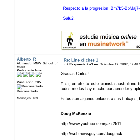
Respecto a la progresion Bm7b5-BbMaj7-Am7
Salu2.
Alberto_R
Re: Line cliches 1
Alumnado MNW School of
«
+ Respuesta + #9 en:
Diciembre 19, 2007, 02:48:
Music
Participante Activo
Gracias Carlos!
Puntuación: 285
Y sí, en efecto este pianista australiano 
todos modos hay mucho por aprender y apli
Desconectado
Mensajes: 139
Estos son algunos enlaces a sus trabajos, 
Doug McKenzie
http://www.youtube.com/jazz2511
http://web.newsguy.com/dougmck