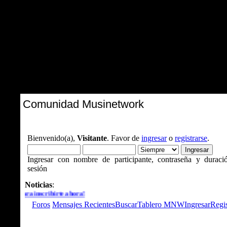
Comunidad Musinetwork
Bienvenido(a),
Visitante
. Favor de
ingresar
o
registrarse
.
Ingresar con nombre de participante, contraseña y duraci
sesión
Noticias
:
ick para inscribirte ahora!
Foros
Mensajes Recientes
Buscar
Tablero MNW
Ingresar
Regis