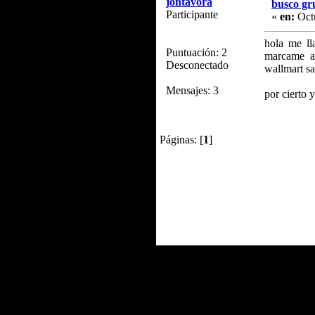
jontavora
busco gr
Participante
«
en:
Octu
hola me ll
Puntuación: 2
marcame a
Desconectado
wallmart s
Mensajes: 3
por cierto y
Páginas: [
1
]