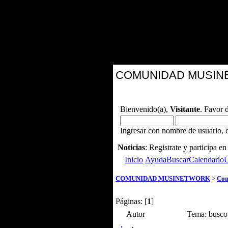
COMUNIDAD MUSI
Bienvenido(a),
Visitante
. Favor 
Ingresar con nombre de usuario, c
Noticias
: Registrate y participa 
Inicio
Ayuda
Buscar
Calendario
U
COMUNIDAD MUSINETWORK
>
Com
Páginas: [
1
]
Autor
Tema: busco 