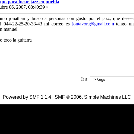
upo para tocar jazz en puebla
bre 06, 2007, 08:40:39 »
amo jonathan y busco a personas con gusto por el jazz, que deseen 
l 044-22-25-20-33-43 mi correo es
jontavora@gmail.com
tengo un 
an manuel
o toco la guitarra
Ir a:
Powered by SMF 1.1.4 | SMF © 2006, Simple Machines LLC