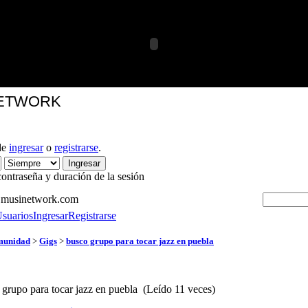
NETWORK
de
ingresar
o
registrarse
.
ontraseña y duración de la sesión
en musinetwork.com
suarios
Ingresar
Registrarse
unidad
>
Gigs
>
busco grupo para tocar jazz en puebla
grupo para tocar jazz en puebla (Leído 11 veces)