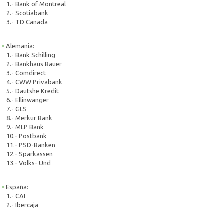
1.- Bank of Montreal
2.- Scotiabank
3.- TD Canada
Alemania:
1.- Bank Schilling
2.- Bankhaus Bauer
3.- Comdirect
4.- CWW Privabank
5.- Dautshe Kredit
6.- Ellinwanger
7.- GLS
8.- Merkur Bank
9.- MLP Bank
10.- Postbank
11.- PSD-Banken
12.- Sparkassen
13.- Volks- Und
España:
1.- CAI
2.- Ibercaja