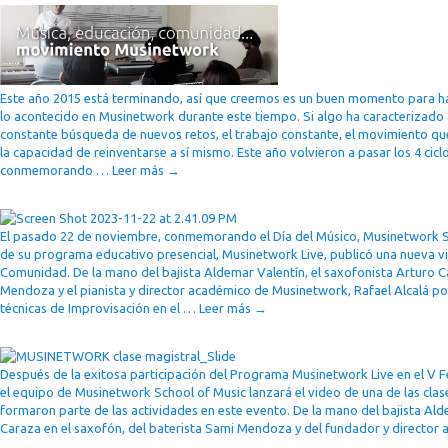
Este año 2015 está terminando, así que creemos es un buen momento para h
lo acontecido en Musinetwork durante este tiempo. Si algo ha caracterizado
constante búsqueda de nuevos retos, el trabajo constante, el movimiento q
la capacidad de reinventarse a sí mismo. Este año volvieron a pasar los 4 cicl
conmemorando …
Leer más
→
El pasado 22 de noviembre, conmemorando el Día del Músico, Musinetwork Sc
de su programa educativo presencial, Musinetwork Live, publicó una nueva v
Comunidad. De la mano del bajista Aldemar Valentín, el saxofonista Arturo Ca
Mendoza y el pianista y director académico de Musinetwork, Rafael Alcalá p
técnicas de Improvisación en el …
Leer más
→
Después de la exitosa participación del Programa Musinetwork Live en el V F
el equipo de Musinetwork School of Music lanzará el video de una de las clas
formaron parte de las actividades en este evento. De la mano del bajista Ald
Caraza en el saxofón, del baterista Sami Mendoza y del fundador y directo
→