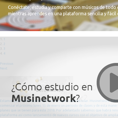
Conéctate, estudia y comparte con músicos de todo
mientras aprendes en una plataforma sencilla y fácil 
1
2
3
4
Previous
Next
Estamos ppor comenzar el año con un nuevo ciclo escolar. Musinetwork Schoo
comenzar el próximo lunes 15 de enero un periodo de clases y de esta manera
planes que se tienen para este 2018. Por adelantado sabemos que habrá ren
plataforma así como lanzamiento de nuevos cursos con el objetivo de amplia