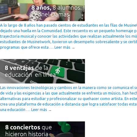
A lo largo de 8 años han pasado cientos de estudiantes en las filas de Musine
dejado una huella en la Comunidad. Este recuento es un pequeño homenaje p
trayectoria musical y conocer las actividades que realizan actualmente los m
estudiantes de Musinetwork, tuvieron un desempeño sobresaliente y se certif
programas que ofrece esta …
Leer más
→
Las innovaciones tecnológicas y cambios en la manera como se comunica el s
de vida y las exigencias a las que actualmente se enfrenta un músico, han h
alternativas para estudiar y profesionalizar su quehacer como artista. En e
crea una plataforma de educación a distancia que logra satisfacer todas esta
una educación …
Leer más
→