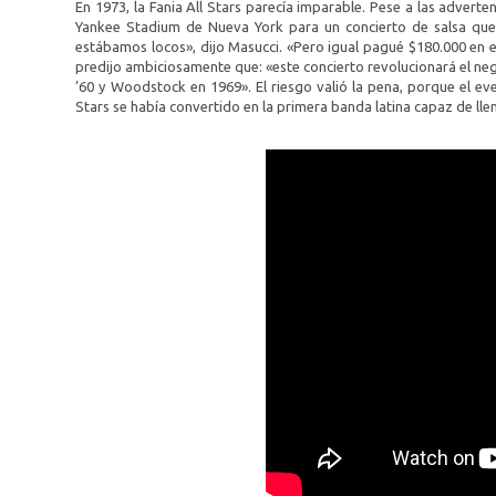
En 1973, la Fania All Stars parecía imparable. Pese a las adverte
Yankee Stadium de Nueva York para un concierto de salsa que
estábamos locos», dijo Masucci. «Pero igual pagué $180.000 en ef
predijo ambiciosamente que: «este concierto revolucionará el neg
’60 y Woodstock en 1969». El riesgo valió la pena, porque el ev
Stars se había convertido en la primera banda latina capaz de lle