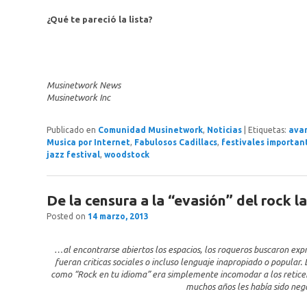
¿Qué te pareció la lista?
Musinetwork News
Musinetwork Inc
Publicado en
Comunidad Musinetwork
,
Noticias
|
Etiquetas:
ava
Musica por Internet
,
Fabulosos Cadillacs
,
festivales importan
jazz festival
,
woodstock
De la censura a la “evasión” del rock 
Posted on
14 marzo, 2013
…al encontrarse abiertos los espacios, los roqueros buscaron expre
fueran criticas sociales o incluso lenguaje inapropiado o popular
como “Rock en tu idioma” era simplemente incomodar a los reticent
muchos años les había sido nega