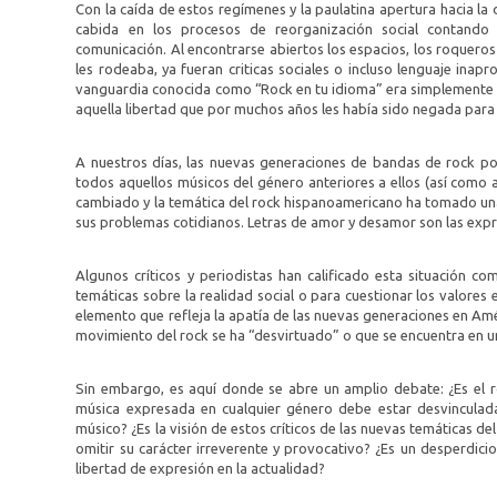
Con la caída de estos regímenes y la paulatina apertura hacia la
cabida en los procesos de reorganización social contand
comunicación. Al encontrarse abiertos los espacios, los roqueros
les rodeaba, ya fueran criticas sociales o incluso lenguaje ina
vanguardia conocida como “Rock en tu idioma” era simplemente i
aquella libertad que por muchos años les había sido negada para 
A nuestros días, las nuevas generaciones de bandas de rock po
todos aquellos músicos del género anteriores a ellos (así como 
cambiado y la temática del rock hispanoamericano ha tomado una
sus problemas cotidianos. Letras de amor y desamor son las expre
Algunos críticos y periodistas han calificado esta situación 
temáticas sobre la realidad social o para cuestionar los valores 
elemento que refleja la apatía de las nuevas generaciones en Amé
movimiento del rock se ha “desvirtuado” o que se encuentra en 
Sin embargo, es aquí donde se abre un amplio debate: ¿Es el ro
música expresada en cualquier género debe estar desvinculada
músico? ¿Es la visión de estos críticos de las nuevas temáticas del
omitir su carácter irreverente y provocativo? ¿Es un desperdici
libertad de expresión en la actualidad?