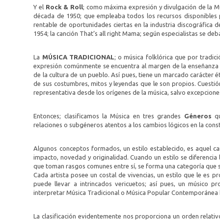
Y el
Rock & Roll
; como máxima expresión y divulgación de la 
década de 1950; que empleaba todos los recursos disponibles p
rentable de oportunidades ciertas en la industria discográfica d
1954; la canción That’s all right Mama; según especialistas se deb
La
MÚSICA TRADICIONAL
; o música folklórica que por tradi
expresión comúnmente se encuentra al margen de la enseñanza 
de la cultura de un pueblo. Así pues, tiene un marcado carácter
de sus costumbres, mitos y leyendas que le son propios. Cuestión
representativa desde los orígenes de la música, salvo excepcione
Entonces; clasificamos la Música en tres grandes
Géneros
qu
relaciones o subgéneros atentos a los cambios lógicos en la cons
Algunos conceptos formados, un estilo establecido, es aquel ca
impacto, novedad y originalidad. Cuando un estilo se diferencia lo
que toman rasgos comunes entre sí, se forma una categoría que 
Cada artista posee un costal de vivencias, un estilo que le es p
puede llevar a intrincados vericuetos; así pues, un músico p
interpretar Música Tradicional o Música Popular Contemporánea b
La clasificación evidentemente nos proporciona un orden relativo