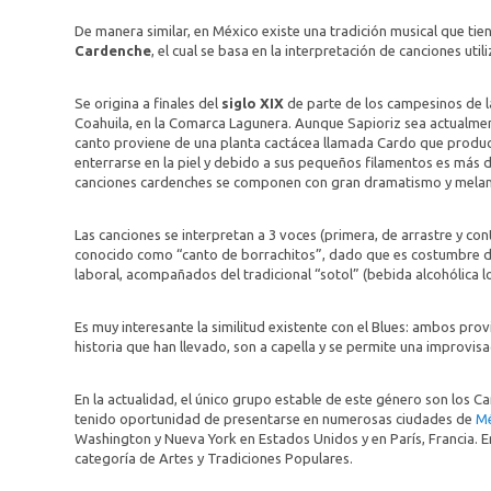
De manera similar, en México existe una tradición musical que ti
Cardenche
, el cual se basa en la interpretación de canciones u
Se origina a finales del
siglo XIX
de parte de los campesinos de la
Coahuila, en la Comarca Lagunera. Aunque Sapioriz sea actualment
canto proviene de una planta cactácea llamada Cardo que produce
enterrarse en la piel y debido a sus pequeños filamentos es más d
canciones cardenches se componen con gran dramatismo y melancol
Las canciones se interpretan a 3 voces (primera, de arrastre y con
conocido como “canto de borrachitos”, dado que es costumbre de 
laboral, acompañados del tradicional “sotol” (bebida alcohólica l
Es muy interesante la similitud existente con el Blues: ambos prov
historia que han llevado, son a capella y se permite una improvisac
En la actualidad, el único grupo estable de este género son los 
tenido oportunidad de presentarse en numerosas ciudades de
M
Washington y Nueva York en Estados Unidos y en París, Francia. En
categoría de Artes y Tradiciones Populares.