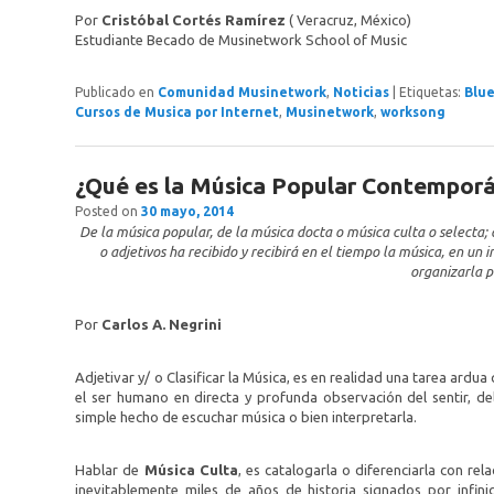
Por
Cristóbal Cortés Ramírez
( Veracruz, México)
Estudiante Becado de Musinetwork School of Music
Publicado en
Comunidad Musinetwork
,
Noticias
|
Etiquetas:
Blu
Cursos de Musica por Internet
,
Musinetwork
,
worksong
¿Qué es la Música Popular Contempor
Posted on
30 mayo, 2014
De la música popular, de la música docta o música culta o selecta
o adjetivos ha recibido y recibirá en el tiempo la música, en un i
organizarla p
Por
Carlos A. Negrini
Adjetivar y/ o Clasificar la Música, es en realidad una tarea ard
el ser humano en directa y profunda observación del sentir, de
simple hecho de escuchar música o bien interpretarla.
Hablar de
Música Culta
, es catalogarla o diferenciarla con rel
inevitablemente miles de años de historia signados por infini