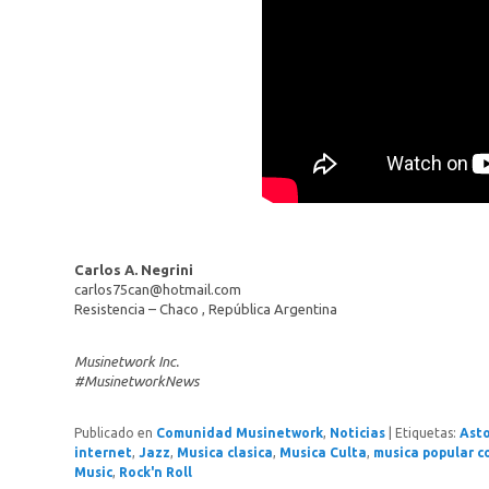
Carlos A. Negrini
carlos75can@hotmail.com
Resistencia – Chaco , República Argentina
Musinetwork Inc.
#MusinetworkNews
Publicado en
Comunidad Musinetwork
,
Noticias
|
Etiquetas:
Asto
internet
,
Jazz
,
Musica clasica
,
Musica Culta
,
musica popular 
Music
,
Rock'n Roll