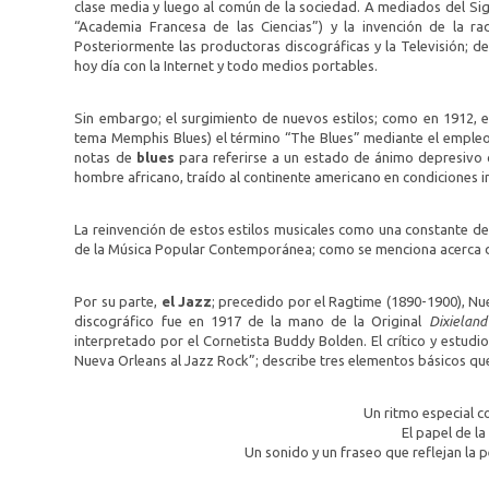
clase media y luego al común de la sociedad. A mediados del Sig
“Academia Francesa de las Ciencias”) y la invención de la ra
Posteriormente las productoras discográficas y la Televisión; de 
hoy día con la Internet y todo medios portables.
Sin embargo; el surgimiento de nuevos estilos; como en 1912, e
tema Memphis Blues) el término “The Blues” mediante el empleo d
notas de
blues
para referirse a un estado de ánimo depresivo co
hombre africano, traído al continente americano en condiciones i
La reinvención de estos estilos musicales como una constante de
de la Música Popular Contemporánea; como se menciona acerca d
Por su parte,
el Jazz
; precedido por el Ragtime (1890-1900), Nue
discográfico fue en 1917 de la mano de la Original
Dixielan
interpretado por el Cornetista Buddy Bolden. El crítico y estudi
Nueva Orleans al Jazz Rock”; describe tres elementos básicos que
Un ritmo especial 
El papel de la
Un sonido y un fraseo que reflejan la 