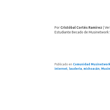
Por
Cristóbal Cortés Ramírez
( Ver
Estudiante Becado de Musinetwork 
Publicado en
Comunidad Musinetwor
internet
,
laudería
,
michoacán
,
Musi