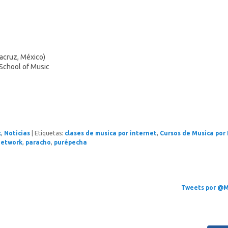
acruz, México)
School of Music
k
,
Noticias
|
Etiquetas:
clases de musica por internet
,
Cursos de Musica por 
network
,
paracho
,
purépecha
Tweets por @M