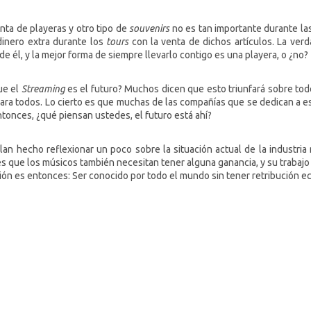
nta de playeras y otro tipo de
souvenirs
no es tan importante durante las
inero extra durante los
tours
con la venta de dichos artículos. La ver
e él, y la mejor forma de siempre llevarlo contigo es una playera, o ¿no?
ue el
Streaming
es el futuro? Muchos dicen que esto triunfará sobre todo
ara todos. Lo cierto es que muchas de las compañías que se dedican a 
tonces, ¿qué piensan ustedes, el futuro está ahí?
llan hecho reflexionar un poco sobre la situación actual de la industri
s que los músicos también necesitan tener alguna ganancia, y su trabajo
ión es entonces: Ser conocido por todo el mundo sin tener retribución e