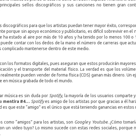
rincipales sellos discográficos y sus canciones no tienen gran co
e
s discográficos para que los artistas puedan tener mayor éxito, correspo
te porque sin apoyo económico y publicitario, es difícil sobrevivir en el 
e ha estado al aire por más de 10 años y ha tenido por lo menos 100 o
 puede contar con los dedos de la mano el número de carreras que actua
 es complicado mantenerse dentro de este medio.
con los formatos digitales, pues aseguran que estos producirán mayores 
cación y el transporte del material físico. La verdad es que los volúm
ue realmente pueden vender de forma física (CDS) ganan más dinero. Un e
e en música grabada de todo el mundo.
har música es sin duda por
Spotify
, la mayoría de los usuarios comparte y
la
mentira #4…
Spotify
es amigo de los artistas por que gracias a él har
ad es que este “amigo” es el único que está teniendo ganancias en estos
s como “amigos” para los artistas, son
Google
y
Youtube.
¿Cómo tomaría
on un video tuyo? Lo mismo sucede con estas redes sociales, porque n
.