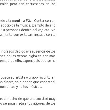
ntenido pero son escuchadas en los
nde a la
mentira #2
… Contar con un
negocio de la música. Ejemplo de ello
 110 personas dentro del
top ten
. Sin
lmente son exitosas; incluso con la
ingresos debido a la ausencia de los
enes de las ventas digitales son más
jemplo de ello, Japón, país que se ha
 busca su artista o grupo favorito en
án dinero, solo tienen que esperar el
 momentos y no los músicos.
s el hecho de que una amistad muy
o se paga nada a los autores de los