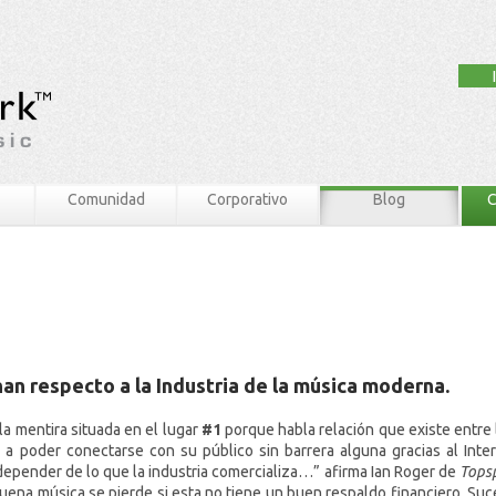
Comunidad
Corporativo
Blog
C
n respecto a la Industria de la música moderna.
la mentira situada en el lugar
#1
porque habla relación que existe entre l
 a poder conectarse con su público sin barrera alguna gracias al Inter
depender de lo que la industria comercializa…” afirma Ian Roger de
Tops
 buena música se pierde si esta no tiene un buen respaldo financiero. Suce