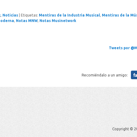
k
,
Noticias
|
Etiquetas:
Mentiras de la Industria Musical
,
Mentiras de la Mú
Moderna
,
Notas MNW
,
Notas Musinetwork
Tweets por @M
Recomiéndalo a un amigo:
Copyright © 20