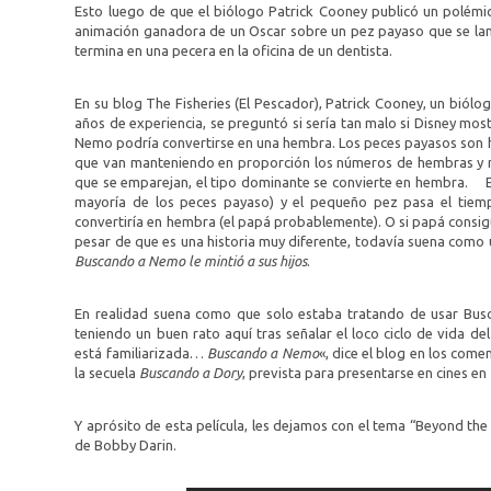
Esto luego de que el biólogo Patrick Cooney publicó un polémic
animación ganadora de un Oscar sobre un pez payaso que se lanz
termina en una pecera en la oficina de un dentista.
En su blog The Fisheries (El Pescador), Patrick Cooney, un biólo
años de experiencia, se preguntó si sería tan malo si Disney mo
Nemo podría convertirse en una hembra. Los peces payasos son he
que van manteniendo en proporción los números de hembras y 
que se emparejan, el tipo dominante se convierte en hembra. E
mayoría de los peces payaso) y el pequeño pez pasa el tiem
convertiría en hembra (el papá probablemente). O si papá consi
pesar de que es una historia muy diferente, todavía suena como u
Buscando a Nemo le mintió a sus hijos
.
En realidad suena como que solo estaba tratando de usar Bu
teniendo un buen rato aquí tras señalar el loco ciclo de vida d
está familiarizada…
Buscando a Nemo
«, dice el blog en los com
la secuela
Buscando a Dory
, prevista para presentarse en cines en
Y aprósito de esta película, les dejamos con el tema “Beyond the
de Bobby Darin.