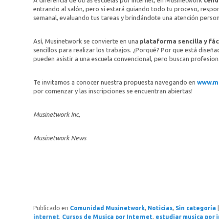
A diferencia de otras escuelas por Internet, en Musinetwork
tend
entrando al salón, pero si estará guiando todo tu proceso, respo
semanal, evaluando tus tareas y brindándote una atención person
Así, Musinetwork se convierte en una
plataforma sencilla y fá
sencillos para realizar los trabajos. ¿Porqué? Por que está diseña
pueden asistir a una escuela convencional, pero buscan profesionali
Te invitamos a conocer nuestra propuesta navegando en
www.m
por comenzar y las inscripciones se encuentran abiertas!
Musinetwork Inc,
Musinetwork News
Publicado en
Comunidad Musinetwork
,
Noticias
,
Sin categoría
internet
,
Cursos de Musica por Internet
,
estudiar musica por 