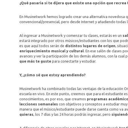
¿Qué pasaría si te dijera que existe una opción que recre
En Musinetwork hemos logrado crear una alternativa novedosa qu
convencional/presencial, pero desde Internet y añadiendo todas
Al ingresar a Musinetwork y comenzar tu clases, estarás en un
sa
estará integrado por otros músicos/estudiantes con los que podr
es que aquí todos serán de
distintos lugares de origen
, situa
enriquecimiento musical y cultural
. En ese salón de clases po
avances y ver la participación de los demás alumnos, con la cual 
que más te guste
para conectarte y estudiar.
Y, ¿cómo sé que estoy aprendiendo?
Musinetwork ha combinado todas las ventajas de la educación On
escuela en vivo. En este punto, creemos que para el estudiante 
conocimientos, es por eso, que creamos
programas académico
lecciones semanales
con objetivos y conceptos a estudiar muy 
manera que el músico/estudiante puede darse cuenta como va 
quieras
, los 7 días y las 24 horas podrás ingresar, pero
siguiend