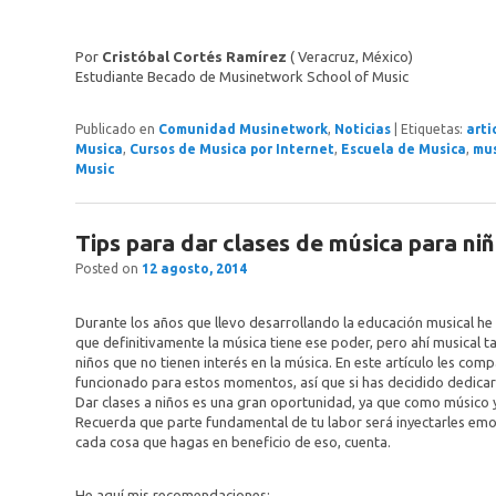
Por
Cristóbal Cortés Ramírez
( Veracruz, México)
Estudiante Becado de Musinetwork School of Music
Publicado en
Comunidad Musinetwork
,
Noticias
|
Etiquetas:
arti
Musica
,
Cursos de Musica por Internet
,
Escuela de Musica
,
mus
Music
Tips para dar clases de música para ni
Posted on
12 agosto, 2014
Durante los años que llevo desarrollando la educación musical he
que definitivamente la música tiene ese poder, pero ahí musical 
niños que no tienen interés en la música. En este artículo les co
funcionado para estos momentos, así que si has decidido dedicart
Dar clases a niños es una gran oportunidad, ya que como músico 
Recuerda que parte fundamental de tu labor será inyectarles emoc
cada cosa que hagas en beneficio de eso, cuenta.
He aquí mis recomendaciones: