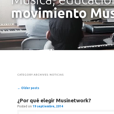
CATEGORY ARCHIVES:
NOTICIAS
Post navigation
←
Older posts
¿Por qué elegir Musinetwork?
Posted on
19 septiembre, 2014