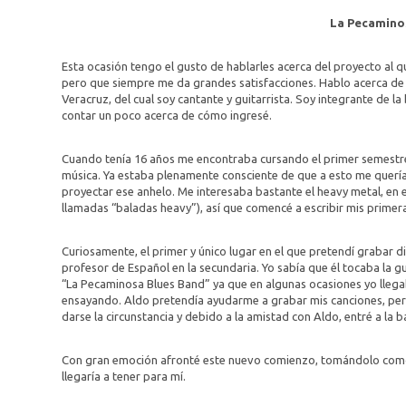
La Pecamino
Esta ocasión tengo el gusto de hablarles acerca del proyecto al q
pero que siempre me da grandes satisfacciones. Hablo acerca de
Veracruz, del cual soy cantante y guitarrista. Soy integrante de
contar un poco acerca de cómo ingresé.
Cuando tenía 16 años me encontraba cursando el primer semestre 
música. Ya estaba plenamente consciente de que a esto me quería
proyectar ese anhelo. Me interesaba bastante el heavy metal, en e
llamadas “baladas heavy”), así que comencé a escribir mis prime
Curiosamente, el primer y único lugar en el que pretendí grabar d
profesor de Español en la secundaria. Yo sabía que él tocaba la g
“La Pecaminosa Blues Band” ya que en algunas ocasiones yo llega
ensayando. Aldo pretendía ayudarme a grabar mis canciones, per
darse la circunstancia y debido a la amistad con Aldo, entré a la 
Con gran emoción afronté este nuevo comienzo, tomándolo como 
llegaría a tener para mí.