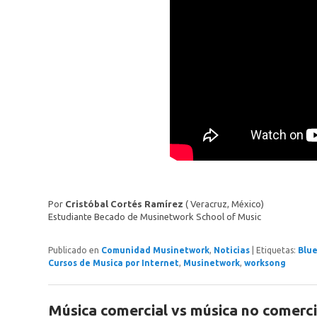
Por
Cristóbal Cortés Ramírez
( Veracruz, México)
Estudiante Becado de Musinetwork School of Music
Publicado en
Comunidad Musinetwork
,
Noticias
|
Etiquetas:
Blu
Cursos de Musica por Internet
,
Musinetwork
,
worksong
Música comercial vs música no comerci