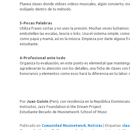
Planea clases donde utilices videos musicales, algún concierto, in
inclúyelo dentro de tu método.
5-Pocas Palabras
Utiliza frases cortas y no uses la presión. Muchas veces luchamo
embotellen las escalas, teoría o licks. Usa el sistema simple; c
como papá y mamá, así es la música. Empieza por darle alguna fra
estudiante.
6-Profesional ante todo
Organiza tu evaluación, en este punto es elemental que mantenga
agradecerán tu atención con los detalles, una ficha de clases con
honorarios y elementos como esos hará la diferencia en tu labor
Por
Juan Guivin
(Perú, con residencia en la República Dominican
Instructor, Jazz Foundation in the Dream Project
Estudiante Becado de Musinetwork School of Music
Publicado en
Comunidad Musinetwork
,
Noticias
|
Etiquetas:
clas