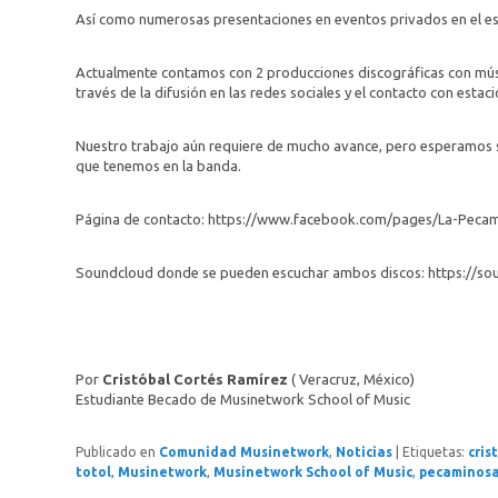
Así como numerosas presentaciones en eventos privados en el e
Actualmente contamos con 2 producciones discográficas con músic
través de la difusión en las redes sociales y el contacto con esta
Nuestro trabajo aún requiere de mucho avance, pero esperamos 
que tenemos en la banda.
Página de contacto: https://www.facebook.com/pages/La-Peca
Soundcloud donde se pueden escuchar ambos discos: https://s
Por
Cristóbal Cortés Ramírez
( Veracruz, México)
Estudiante Becado de Musinetwork School of Music
Publicado en
Comunidad Musinetwork
,
Noticias
|
Etiquetas:
cris
totol
,
Musinetwork
,
Musinetwork School of Music
,
pecaminosa