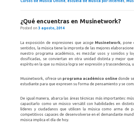
Cursos de Musica Online
,
escuela de musica por internet
,
Mus
¿Qué encuentras en Musinetwork?
Posted on
3 agosto, 2014
La exposición de expresiones que acoge
Musinetwork
, pone 
sentidos, la música tiene la impronta de las mejores elaboraciones
nuestro programa académico, es mezclar usos y sonidos y log
dosificadas, se conviertan en otra unidad distinta y mejor que
espíritu en la que su música logra ser expresión y trascendencia, 
Musinetwork, ofrece un
programa académico
online
donde se 
estudiante para que expresen su forma de pensamiento y se comp
De igual manera, abarca las áreas técnicas más importantes: mús
capacitarlo como un músico versátil con habilidades en distin
líderes y ciudadanos que utilicen la música como arma de p
competitivos capaces de desenvolverse en el demandante mundo 
música implica el día de hoy.