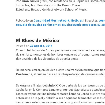
Por
Juan Guivin
(Perú, con residencia en la República Dominican
Instructor, Jazz Foundation in the Dream Project
Estudiante Becado de Musinetwork School of Music
Publicado en
Comunidad Musinetwork
,
Noticias
|
Etiquetas:
como
escuela de musica por internet
,
Musinetwork
,
proyectos cultu
El Blues de México
Posted on
27 agosto, 2014
Cuando hablamos de
Blues
, pensamos inmediatamente en el ori
de siembra, montones de hombres y mujeres afroamericanos resig
dan una idea de las vivencias de aquella gente.
De manera similar, en México existe una tradición musical que ti
Cardenche
, el cual se basa en la interpretación de canciones u
Se origina a finales del
siglo XIX
de parte de los campesinos de la
Coahuila, en la Comarca Lagunera. Aunque Sapioriz sea actualment
canto proviene de una planta cactácea llamada Cardo que produce
enterrarse en la piel y debido a sus pequeños filamentos es más d
canciones cardenches se componen con gran dramatismo y melancol