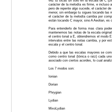
vez tu tocas un solo en la escala de C (Do
carácter de la melodía es firme, e incluso 
pero de repente algo sucede, el carácter de 
menor, sin embargo tu sigues tocando las m
el carácter de la melodía cambia por com
están tocando C mayor, sino A Aeolian, es 
Para entenderlo de forma mas clara pode
mantenemos las notas de la escala origin
el centro tonal a E, obtendremos el modo 
intervalos entre las notas cambia, y por est
escala y el centro tonal.
Debido a que las escalas mayores se comp
como centro tonal (tónica o raíz) cada un
asociado con ciertos acordes, lo cual anali
Los 7 modos son:
Ionian
Dorian
Phrygian
Lydian
MixoLydian