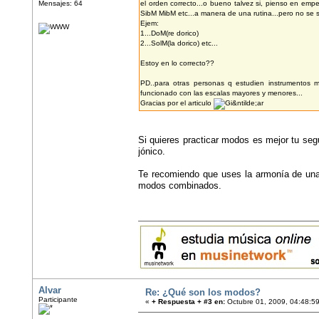
Mensajes: 64
el orden correcto...o bueno talvez si, pienso en em
SibM MibM etc...a manera de una rutina...pero no se 
Ejem:
1...DoM(re dorico)
2...SolM(la dorico) etc...
Estoy en lo correcto??
PD..para otras personas q estudien instrumentos 
funcionado con las escalas mayores y menores...
Gracias por el articulo
Si quieres practicar modos es mejor tu seg
jónico.
Te recomiendo que uses la armonía de una
modos combinados.
Alvar
Re: ¿Qué son los modos?
Participante
«
+ Respuesta + #3 en:
Octubre 01, 2009, 04:48:5