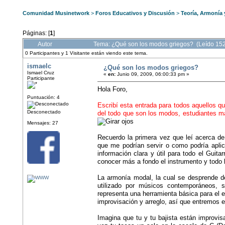
Comunidad Musinetwork
>
Foros Educativos y Discusión
>
Teoría, Armonía
Páginas: [
1
]
Autor
Tema: ¿Qué son los modos griegos? (Leído 15
0 Participantes y 1 Visitante están viendo este tema.
ismaelc
¿Qué son los modos griegos?
Ismael Cruz
«
en:
Junio 09, 2009, 06:00:33 pm »
Participante
Hola Foro,
Puntuación: 4
Escribí esta entrada para todos aquellos 
Desconectado
del todo que son los modos, estudiantes m
Mensajes: 27
Recuerdo la primera vez que leí acerca de
que me podrían servir o como podría aplica
información clara y útil para todo el Guit
conocer más a fondo el instrumento y todo 
La armonía modal, la cual se desprende 
utilizado por músicos contemporáneos, 
representa una herramienta básica para el
improvisación y arreglo, así que entremos e
Imagina que tu y tu bajista están improvis