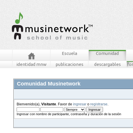
Escuela
Comunidad
identidad mnw
publicaciones
descargables
fo
Comunidad Musinetwork
Bienvenido(a),
Visitante
. Favor de
ingresar
o
registrarse
.
Ingresar con nombre de participante, contraseña y duración de la sesión
foros
mensajes recientes
buscar
tablero mnw
ingresar
registrarse