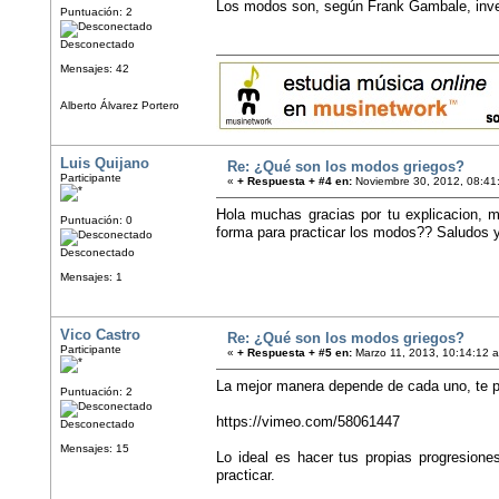
Los modos son, según Frank Gambale, inve
Puntuación: 2
Desconectado
Mensajes: 42
Alberto Álvarez Portero
Luis Quijano
Re: ¿Qué son los modos griegos?
Participante
«
+ Respuesta + #4 en:
Noviembre 30, 2012, 08:41
Hola muchas gracias por tu explicacion, 
Puntuación: 0
forma para practicar los modos?? Saludos y
Desconectado
Mensajes: 1
Vico Castro
Re: ¿Qué son los modos griegos?
Participante
«
+ Respuesta + #5 en:
Marzo 11, 2013, 10:14:12 
La mejor manera depende de cada uno, te p
Puntuación: 2
https://vimeo.com/58061447
Desconectado
Mensajes: 15
Lo ideal es hacer tus propias progresione
practicar.