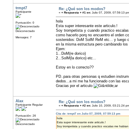
trmpt7
Re: ¿Qué son los modos?
Participante
«
+ Respuesta + #1 en:
Julio 07, 2009, 07:59:13 p
hola
Puntuación: 0
Esta super interesante este articulo.!
Soy trompetista y cuando practico escalas
Desconectado
como hacerlo porq no encuentro el orden co
Mensajes: 7
sostenidos: DoM SolM ReM etc... y luego c
en la misma estructura pero cambiando lo
Ejem:
1...DoM(re dorico)
2...SolM(la dorico) etc...
Estoy en lo correcto??
PD..para otras personas q estudien instrum
dedos...a mi me ha funcionado con las esc
Gracias por el articulo
Alax
Re: ¿Qué son los modos?
Participante Regular
«
+ Respuesta + #2 en:
Julio 10, 2009, 03:21:24 p
Cita de: trmpt7 en Julio 07, 2009, 07:59:13 pm
Puntuación: 26
hola
Esta super interesante este articulo.!
Desconectado
Soy trompetista y cuando practico escalas me habian 