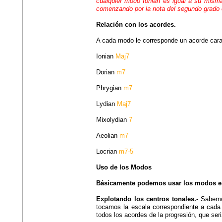
cualquier modo Ionian es igual a su mism
comenzando por la nota del segundo grado 
Relación con los acordes.
A cada modo le corresponde un acorde carac
Ionian
Maj7
Dorian
m7
Phrygian
m7
Lydian
Maj7
Mixolydian
7
Aeolian
m7
Locrian
m7-5
Uso de los Modos
Básicamente podemos usar los modos en
Explotando los centros tonales.-
Sabemos
tocamos la escala correspondiente a cada
todos los acordes de la progresión, que seri