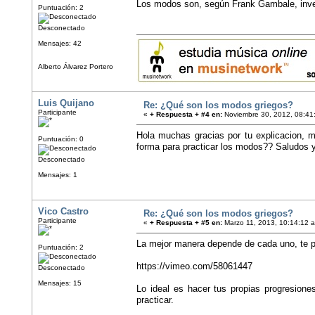
Los modos son, según Frank Gambale, inve
Puntuación: 2
Desconectado
Mensajes: 42
Alberto Álvarez Portero
Luis Quijano
Re: ¿Qué son los modos griegos?
Participante
«
+ Respuesta + #4 en:
Noviembre 30, 2012, 08:41
Hola muchas gracias por tu explicacion, 
Puntuación: 0
forma para practicar los modos?? Saludos y
Desconectado
Mensajes: 1
Vico Castro
Re: ¿Qué son los modos griegos?
Participante
«
+ Respuesta + #5 en:
Marzo 11, 2013, 10:14:12 
La mejor manera depende de cada uno, te p
Puntuación: 2
https://vimeo.com/58061447
Desconectado
Mensajes: 15
Lo ideal es hacer tus propias progresione
practicar.