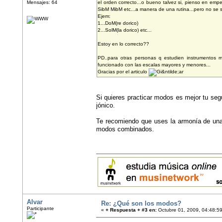
Mensajes: 64
el orden correcto...o bueno talvez si, pienso en em
SibM MibM etc...a manera de una rutina...pero no se 
Ejem:
1...DoM(re dorico)
2...SolM(la dorico) etc...
Estoy en lo correcto??
PD..para otras personas q estudien instrumentos 
funcionado con las escalas mayores y menores...
Gracias por el articulo
Si quieres practicar modos es mejor tu seg
jónico.
Te recomiendo que uses la armonía de una
modos combinados.
Alvar
Re: ¿Qué son los modos?
Participante
«
+ Respuesta + #3 en:
Octubre 01, 2009, 04:48:5