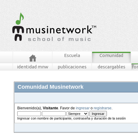
Escuela
Comunidad
identidad mnw
publicaciones
descargables
fo
Comunidad Musinetwork
Bienvenido(a),
Visitante
. Favor de
ingresar
o
registrarse
.
Ingresar con nombre de participante, contraseña y duración de la sesión
foros
mensajes recientes
buscar
tablero mnw
ingresar
registrarse