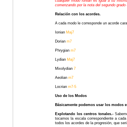
cualquier modo Ionian es igual a su mism
comenzando por la nota del segundo grado 
Relación con los acordes.
A cada modo le corresponde un acorde carac
Ionian
Maj7
Dorian
m7
Phrygian
m7
Lydian
Maj7
Mixolydian
7
Aeolian
m7
Locrian
m7-5
Uso de los Modos
Básicamente podemos usar los modos en
Explotando los centros tonales.-
Sabemos
tocamos la escala correspondiente a cada
todos los acordes de la progresión, que seri