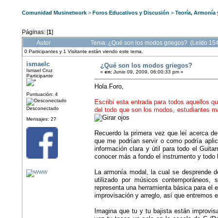
Comunidad Musinetwork
>
Foros Educativos y Discusión
>
Teoría, Armonía
Páginas: [
1
]
Autor
Tema: ¿Qué son los modos griegos? (Leído 15
0 Participantes y 1 Visitante están viendo este tema.
ismaelc
¿Qué son los modos griegos?
Ismael Cruz
«
en:
Junio 09, 2009, 06:00:33 pm »
Participante
Hola Foro,
Puntuación: 4
Escribí esta entrada para todos aquellos 
Desconectado
del todo que son los modos, estudiantes m
Mensajes: 27
Recuerdo la primera vez que leí acerca de
que me podrían servir o como podría aplica
información clara y útil para todo el Guit
conocer más a fondo el instrumento y todo 
La armonía modal, la cual se desprende 
utilizado por músicos contemporáneos, 
representa una herramienta básica para el
improvisación y arreglo, así que entremos e
Imagina que tu y tu bajista están improvis