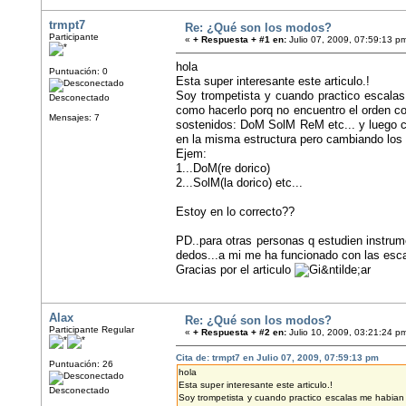
trmpt7
Re: ¿Qué son los modos?
Participante
«
+ Respuesta + #1 en:
Julio 07, 2009, 07:59:13 p
hola
Puntuación: 0
Esta super interesante este articulo.!
Soy trompetista y cuando practico escalas
Desconectado
como hacerlo porq no encuentro el orden co
Mensajes: 7
sostenidos: DoM SolM ReM etc... y luego c
en la misma estructura pero cambiando lo
Ejem:
1...DoM(re dorico)
2...SolM(la dorico) etc...
Estoy en lo correcto??
PD..para otras personas q estudien instrum
dedos...a mi me ha funcionado con las esc
Gracias por el articulo
Alax
Re: ¿Qué son los modos?
Participante Regular
«
+ Respuesta + #2 en:
Julio 10, 2009, 03:21:24 p
Cita de: trmpt7 en Julio 07, 2009, 07:59:13 pm
Puntuación: 26
hola
Esta super interesante este articulo.!
Desconectado
Soy trompetista y cuando practico escalas me habian 