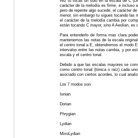
vez tu tocas un solo en la escala de C (Do
carácter de la melodía es firme, e incluso 
pero de repente algo sucede, el carácter de 
menor, sin embargo tu sigues tocando las m
el carácter de la melodía cambia por com
están tocando C mayor, sino A Aeolian, es 
Para entenderlo de forma mas clara pode
mantenemos las notas de la escala origin
el centro tonal a E, obtendremos el modo 
intervalos entre las notas cambia, y por est
escala y el centro tonal.
Debido a que las escalas mayores se comp
como centro tonal (tónica o raíz) cada un
asociado con ciertos acordes, lo cual anali
Los 7 modos son:
Ionian
Dorian
Phrygian
Lydian
MixoLydian