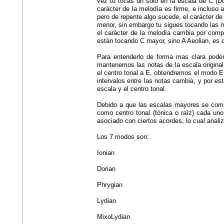
vez tu tocas un solo en la escala de C (Do
carácter de la melodía es firme, e incluso 
pero de repente algo sucede, el carácter de 
menor, sin embargo tu sigues tocando las m
el carácter de la melodía cambia por com
están tocando C mayor, sino A Aeolian, es 
Para entenderlo de forma mas clara pode
mantenemos las notas de la escala origin
el centro tonal a E, obtendremos el modo 
intervalos entre las notas cambia, y por est
escala y el centro tonal.
Debido a que las escalas mayores se comp
como centro tonal (tónica o raíz) cada un
asociado con ciertos acordes, lo cual anali
Los 7 modos son:
Ionian
Dorian
Phrygian
Lydian
MixoLydian