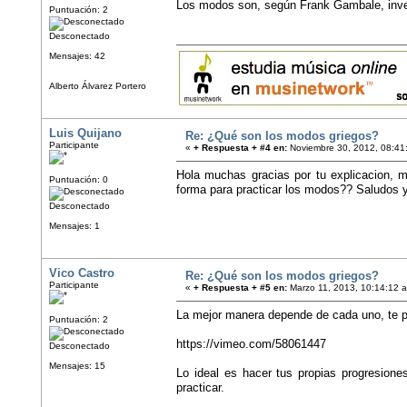
Los modos son, según Frank Gambale, inve
Puntuación: 2
Desconectado
Mensajes: 42
Alberto Álvarez Portero
Luis Quijano
Re: ¿Qué son los modos griegos?
Participante
«
+ Respuesta + #4 en:
Noviembre 30, 2012, 08:41
Hola muchas gracias por tu explicacion, 
Puntuación: 0
forma para practicar los modos?? Saludos y
Desconectado
Mensajes: 1
Vico Castro
Re: ¿Qué son los modos griegos?
Participante
«
+ Respuesta + #5 en:
Marzo 11, 2013, 10:14:12 
La mejor manera depende de cada uno, te p
Puntuación: 2
https://vimeo.com/58061447
Desconectado
Mensajes: 15
Lo ideal es hacer tus propias progresione
practicar.