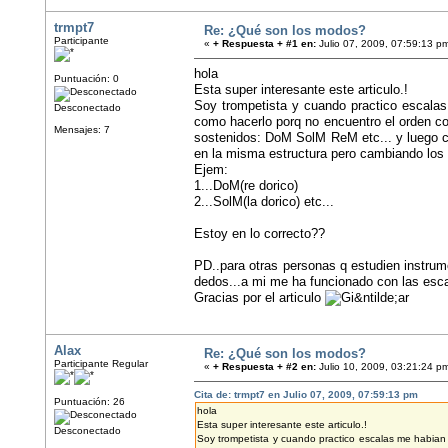
trmpt7
Re: ¿Qué son los modos?
Participante
«
+ Respuesta + #1 en:
Julio 07, 2009, 07:59:13 p
hola
Puntuación: 0
Esta super interesante este articulo.!
Soy trompetista y cuando practico escalas
Desconectado
como hacerlo porq no encuentro el orden co
Mensajes: 7
sostenidos: DoM SolM ReM etc... y luego c
en la misma estructura pero cambiando lo
Ejem:
1...DoM(re dorico)
2...SolM(la dorico) etc...
Estoy en lo correcto??
PD..para otras personas q estudien instrum
dedos...a mi me ha funcionado con las esc
Gracias por el articulo
Alax
Re: ¿Qué son los modos?
Participante Regular
«
+ Respuesta + #2 en:
Julio 10, 2009, 03:21:24 p
Cita de: trmpt7 en Julio 07, 2009, 07:59:13 pm
Puntuación: 26
hola
Esta super interesante este articulo.!
Desconectado
Soy trompetista y cuando practico escalas me habian 