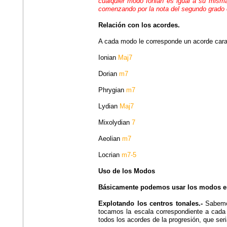
cualquier modo Ionian es igual a su mism
comenzando por la nota del segundo grado 
Relación con los acordes.
A cada modo le corresponde un acorde carac
Ionian
Maj7
Dorian
m7
Phrygian
m7
Lydian
Maj7
Mixolydian
7
Aeolian
m7
Locrian
m7-5
Uso de los Modos
Básicamente podemos usar los modos en
Explotando los centros tonales.-
Sabemos
tocamos la escala correspondiente a cada
todos los acordes de la progresión, que seri