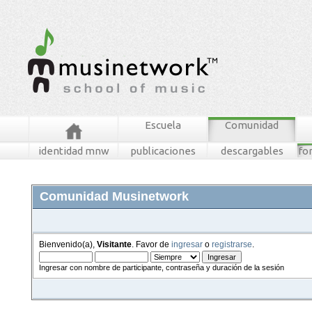
Escuela
Comunidad
identidad mnw
publicaciones
descargables
fo
Comunidad Musinetwork
Bienvenido(a),
Visitante
. Favor de
ingresar
o
registrarse
.
Ingresar con nombre de participante, contraseña y duración de la sesión
foros
mensajes recientes
buscar
tablero mnw
ingresar
registrarse