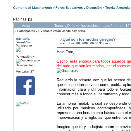
Comunidad Musinetwork
>
Foros Educativos y Discusión
>
Teoría, Armonía
Páginas: [
1
]
Autor
Tema: ¿Qué son los modos griegos? (Leído 15
0 Participantes y 1 Visitante están viendo este tema.
ismaelc
¿Qué son los modos griegos?
Ismael Cruz
«
en:
Junio 09, 2009, 06:00:33 pm »
Participante
Hola Foro,
Puntuación: 4
Escribí esta entrada para todos aquellos 
Desconectado
del todo que son los modos, estudiantes m
Mensajes: 27
Recuerdo la primera vez que leí acerca de
que me podrían servir o como podría aplica
información clara y útil para todo el Guit
conocer más a fondo el instrumento y todo 
La armonía modal, la cual se desprende 
utilizado por músicos contemporáneos, 
representa una herramienta básica para el
improvisación y arreglo, así que entremos e
Imagina que tu y tu bajista están improvis