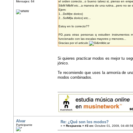
Mensajes: 64
el orden correcto...o bueno talvez si, pienso en em
SibM MibM etc...a manera de una rutina...pero no se 
Ejem:
1...DoM(re dorico)
2...SolM(la dorico) etc...
Estoy en lo correcto??
PD..para otras personas q estudien instrumentos 
funcionado con las escalas mayores y menores...
Gracias por el articulo
Si quieres practicar modos es mejor tu seg
jónico.
Te recomiendo que uses la armonía de una
modos combinados.
Alvar
Re: ¿Qué son los modos?
Participante
«
+ Respuesta + #3 en:
Octubre 01, 2009, 04:48:5