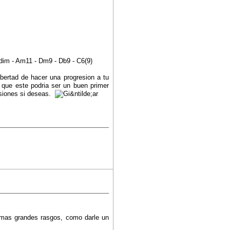
G#dim - Am11 - Dm9 - Db9 - C6(9)
ibertad de hacer una progresion a tu
o que este podria ser un buen primer
nsiones si deseas.
 mas grandes rasgos, como darle un