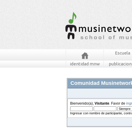
Escuela
identidad mnw
publicacio
Comunidad Musinetwor
Bienvenido(a),
Visitante
. Favor de
ing
Ingresar con nombre de participante, contr
foros
mensajes recientes
buscar