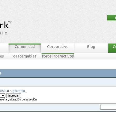
Comunidad
Corporativo
Blog
C
nes
descargables
foros interactivos
k
resar
o
registrarse
.
aseña y duración de la sesión
tablero mnw
ingresar
registrarse