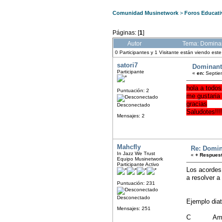
Comunidad Musinetwork
>
Foros Educati
Páginas: [
1
]
Autor
Tema: Dominan
0 Participantes y 1 Visitante están viendo est
satori7
Dominant
Participante
«
en:
Septie
hola a todos
Puntuación: 2
me gustaria
gracias
Desconectado
Saludotes!!!
Mensajes: 2
Mahcfly
Re: Domin
In Jazz We Trust
«
+ Respuest
Equipo Musinetwork
Participante Activo
Los acordes
a resolver a
Puntuación: 231
Desconectado
Ejemplo dia
Mensajes: 251
C 