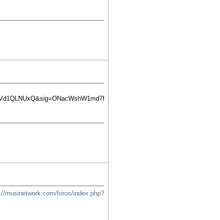
TVd1QLNUxQ&sig=ONacWshW1md7fYlFd6Pstdq88yk#PPA105,M1
p://musinetwork.com/foros/index.php?