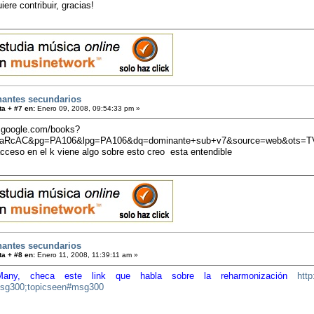
iere contribuir, gracias!
antes secundarios
a + #7 en:
Enero 09, 2008, 09:54:33 pm »
s.google.com/books?
OaRcAC&pg=PA106&lpg=PA106&dq=dominante+sub+v7&source=web&ots=
cceso en el k viene algo sobre esto creo esta entendible
antes secundarios
a + #8 en:
Enero 11, 2008, 11:39:11 am »
any, checa este link que habla sobre la reharmonización
htt
msg300;topicseen#msg300