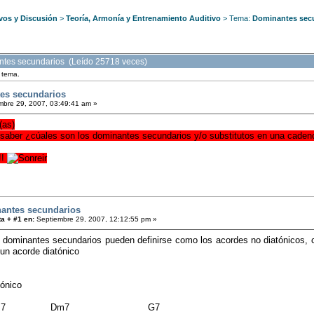
vos y Discusión
>
Teoría, Armonía y Entrenamiento Auditivo
> Tema:
Dominantes sec
tes secundarios (Leído 25718 veces)
e tema.
es secundarios
mbre 29, 2007, 03:49:41 am »
(as)
 saber ¿cúales son los dominantes secundarios y/o substitutos en una cadenc
!!
antes secundarios
a + #1 en:
Septiembre 29, 2007, 12:12:55 pm »
 dominantes secundarios pueden definirse como los acordes no diatónicos, 
 un acorde diatónico
tónico
Am7 Dm7 G7