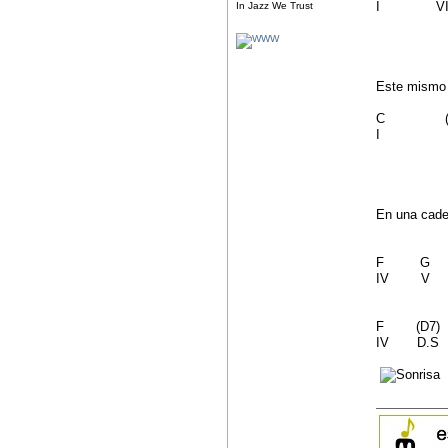
I 
In Jazz We Trust
Este mismo 
C (E7
I D.
En una caden
F G
IV V
F (D7
IV D.