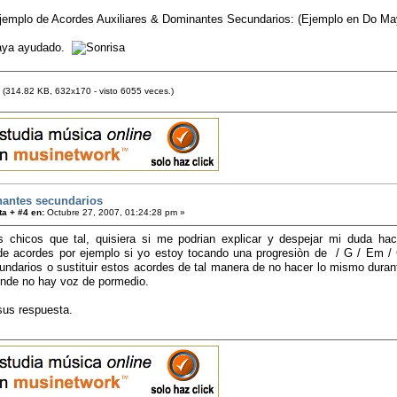
ejemplo de Acordes Auxiliares & Dominantes Secundarios: (Ejemplo en Do Ma
haya ayudado.
(314.82 KB, 632x170 - visto 6055 veces.)
antes secundarios
a + #4 en:
Octubre 27, 2007, 01:24:28 pm »
s chicos que tal, quisiera si me podrian explicar y despejar mi duda ha
 de acordes por ejemplo si yo estoy tocando una progresiòn de / G / Em / C
ndarios o sustituir estos acordes de tal manera de no hacer lo mismo duran
onde no hay voz de pormedio.
sus respuesta.