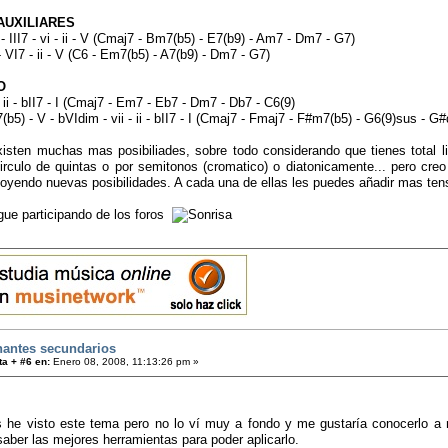
AUXILIARES
 - III7 - vi - ii - V (Cmaj7 - Bm7(b5) - E7(b9) - Am7 - Dm7 - G7)
 - VI7 - ii - V (C6 - Em7(b5) - A7(b9) - Dm7 - G7)
O
I7 - ii - bII7 - I (Cmaj7 - Em7 - Eb7 - Dm7 - Db7 - C6(9)
7(b5) - V - bVIdim - vii - ii - bII7 - I (Cmaj7 - Fmaj7 - F#m7(b5) - G6(9)sus - 
xisten muchas mas posibiliades, sobre todo considerando que tienes total l
irculo de quintas o por semitonos (cromatico) o diatonicamente... pero cre
r oyendo nuevas posibilidades. A cada una de ellas les puedes añadir mas te
gue participando de los foros
antes secundarios
a + #6 en:
Enero 08, 2008, 11:13:26 pm »
 he visto este tema pero no lo ví muy a fondo y me gustaría conocerlo a
aber las mejores herramientas para poder aplicarlo.