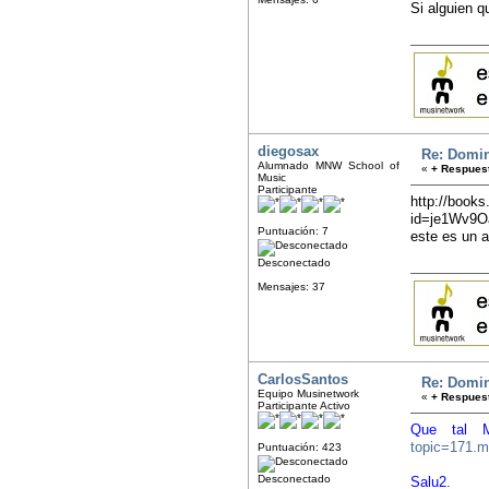
Si alguien qu
diegosax
Re: Domin
Alumnado MNW School of
«
+ Respuest
Music
Participante
http://book
id=je1Wv9
Puntuación: 7
este es un a
Desconectado
Mensajes: 37
CarlosSantos
Re: Domin
Equipo Musinetwork
«
+ Respuest
Participante Activo
Que tal M
topic=171.
Puntuación: 423
Desconectado
Salu2.