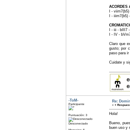
ACORDES 
I - viim7(b5)
I - iiim7(b5)
CROMATIC
I - iii - bII
I - IV - bVm
Claro que e
gusto; por c
paso para i
Cuidate y si
-ToM-
Re: Domin
Participante
«
+ Respuest
Hola!
Puntuación: 3
Bueno, pues
Desconectado
buen uso y s
Mensajes: 6