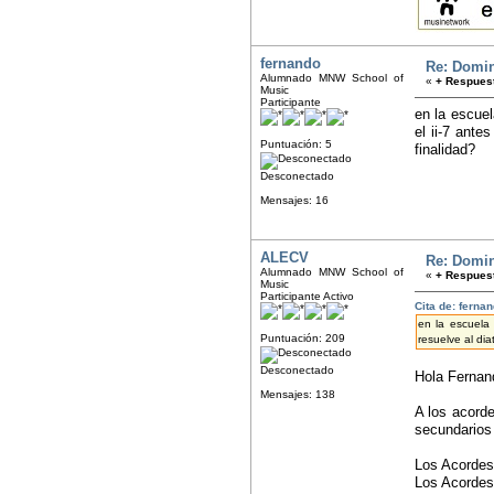
fernando
Re: Domin
Alumnado MNW School of
«
+ Respuest
Music
Participante
en la escue
el ii-7 ante
Puntuación: 5
finalidad?
Desconectado
Mensajes: 16
ALECV
Re: Domin
Alumnado MNW School of
«
+ Respuest
Music
Participante Activo
Cita de: ferna
en la escuela
Puntuación: 209
resuelve al dia
Desconectado
Hola Ferna
Mensajes: 138
A los acorde
secundarios 
Los Acordes
Los Acordes