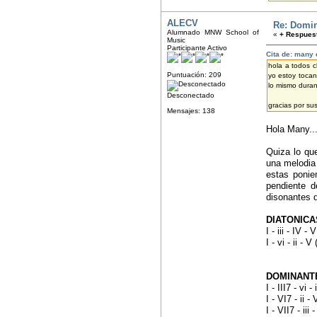
ALECV
Re: Domin
Alumnado MNW School of
«
+ Respuest
Music
Participante Activo
Cita de: many 
hola a todos c
Puntuación: 209
yo estoy tocan
lo mismo duran
Desconectado
gracias por su
Mensajes: 138
Hola Many.
Quiza lo que
una melodia
estas ponie
pendiente d
disonantes q
DIATONICA
I - iii - IV
I - vi - ii 
(Dbmaj9 -
DOMINANT
I - III7 - vi
I - VI7 - ii 
I - VII7 - ii