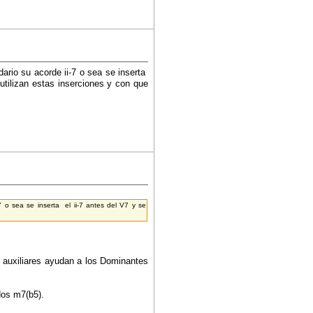
rio su acorde ii-7 o sea se inserta
 utilizan estas inserciones y con que
 o sea se inserta el ii-7 antes del V7 y se
s auxiliares ayudan a los Dominantes
dos m7(b5).