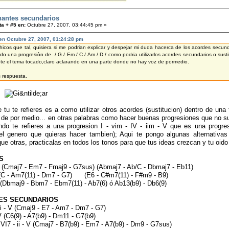
antes secundarios
a + #5 en:
Octubre 27, 2007, 03:44:45 pm »
en Octubre 27, 2007, 01:24:28 pm
hicos que tal, quisiera si me podrian explicar y despejar mi duda hacerca de los acordes secund
do una progresiòn de / G / Em / C / Am / D / como podria utilizarlos acordes secundarios o sust
te el tema tocado,claro aclarando en una parte donde no hay voz de pormedio.
s respuesta.
..
 tu te refieres es a como utilizar otros acordes (sustitucion) dentro de un
 de por medio... en otras palabras como hacer buenas progresiones que no 
ndo te refieres a una progresion I - vim - IV - iim - V que es una progre
el genero que quieras hacer tambien); Aqui te pongo algunas alternativas 
ue otras, practicalas en todos los tonos para que tus ideas crezcan y tu oido 
S
 - V (Cmaj7 - Em7 - Fmaj9 - G7sus) (Abmaj7 - Ab/C - Dbmaj7 - Eb11)
- V (C - Am7(11) - Dm7 - G7) (E6 - C#m7(11) - F#m9 - B9)
 Bbm7 - Ebm7(11) - Ab7(6) ó Ab13(b9) - Db6(9)
ES SECUNDARIOS
 - ii - V (Cmaj9 - E7 - Am7 - Dm7 - G7)
- V (C6(9) - A7(b9) - Dm11 - G7(b9)
i - VI7 - ii - V (Cmaj7 - B7(b9) - Em7 - A7(b9) - Dm9 - G7sus)