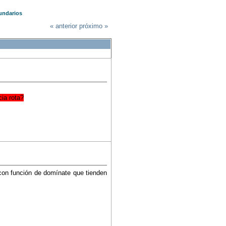
undarios
« anterior
próximo »
ia rota?
con función de domínate que tienden