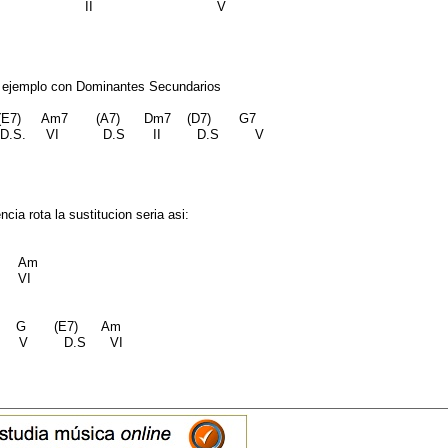
VI II V
ejemplo con Dominantes Secundarios
) Am7 (A7) Dm7 (D7) G7
S. VI D.S II D.S V
cia rota la sustitucion seria asi:
 Am
 VI
) G (E7) Am
S V D.S VI