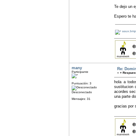
Te dejo un 
Espero te 
aaux.bmp
many
Re: Domin
Participante
«
+ Respuest
hola a todo
Puntuación: 3
sustitucion
acordes secu
Desconectado
una parte d
Mensajes: 31
gracias por 