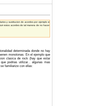
arios y sustitucion de acordes por ejemplo si
ituir estos acordes de tal manera de no hacer
a tonalidad determinada donde no hay
suenen monotonas. En el ejemplo que
sion clasica de rock (hay que estar
que podrias utilizar... algunas mas
se familiarize con ellas: