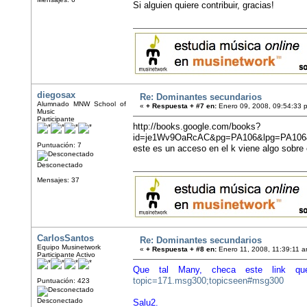
Si alguien quiere contribuir, gracias!
diegosax
Re: Dominantes secundarios
Alumnado MNW School of
«
+ Respuesta + #7 en:
Enero 09, 2008, 09:54:33 
Music
Participante
http://books.google.com/books?
id=je1Wv9OaRcAC&pg=PA106&lpg=PA106
Puntuación: 7
este es un acceso en el k viene algo sobre
Desconectado
Mensajes: 37
CarlosSantos
Re: Dominantes secundarios
Equipo Musinetwork
«
+ Respuesta + #8 en:
Enero 11, 2008, 11:39:11 a
Participante Activo
Que tal Many, checa este link qu
topic=171.msg300;topicseen#msg300
Puntuación: 423
Desconectado
Salu2.