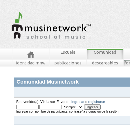
Escuela
Comunidad
identidad mnw
publicaciones
descargables
fo
Comunidad Musinetwork
Bienvenido(a),
Visitante
. Favor de
ingresar
o
registrarse
.
Ingresar con nombre de participante, contraseña y duración de la sesión
foros
mensajes recientes
buscar
tablero mnw
ingresar
registrarse