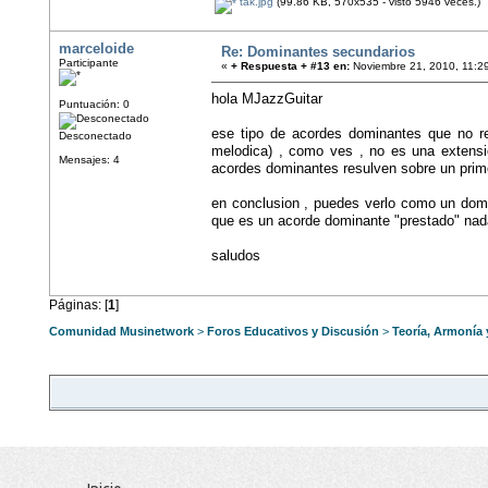
tak.jpg
(99.86 KB, 570x535 - visto 5946 veces.)
marceloide
Re: Dominantes secundarios
Participante
«
+ Respuesta + #13 en:
Noviembre 21, 2010, 11:2
hola MJazzGuitar
Puntuación: 0
ese tipo de acordes dominantes que no re
Desconectado
melodica) , como ves , no es una extensio
Mensajes: 4
acordes dominantes resulven sobre un prim
en conclusion , puedes verlo como un domin
que es un acorde dominante "prestado" na
saludos
Páginas: [
1
]
Comunidad Musinetwork
>
Foros Educativos y Discusión
>
Teoría, Armonía