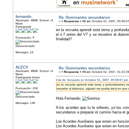
fernando
Re: Dominantes secundarios
Alumnado MNW School of
«
+ Respuesta + #2 en:
Octubre 01, 2007, 05:58:0
Music
Participante
en la escuela aprendi este tema y profund
el ii-7 antes del V7 y se resuelve al diato
Puntuación: 5
finalidad?
Desconectado
Mensajes: 16
ALECV
Re: Dominantes secundarios
Alumnado MNW School of
«
+ Respuesta + #3 en:
Octubre 02, 2007, 01:22:2
Music
Participante Activo
Cita de: fernando en Octubre 01, 2007, 05:58:07 pm
en la escuela aprendi este tema y profundizamos ma
Puntuación: 209
resuelve al diatonico, alguien me podria decir en que 
Desconectado
Hola Fernando;
Mensajes: 138
A los acordes que tu te refieres, yo los c
secundarios a preparar el camino hacia el g
Los Acordes Auxiliares que esten en funci
Los Acordes Auxiliares que esten en funci