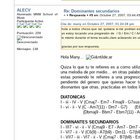
ALECV
Re: Dominantes secundarios
Alumnado MNW School of
«
+ Respuesta + #5 en:
Octubre 27, 2007, 03:44:4
Music
Participante Activo
Cita de: many en Octubre 27, 2007, 01:24:28 pm
hola a todos chicos que tal, quisiera si me podrian e
Puntuación: 209
yo estoy tocando una progresiòn de / G / Em / C / Am 
lo mismo durante el tema tocado,claro aclarando en 
Desconectado
gracias por sus respuesta.
Mensajes: 138
Hola Many...
Quiza lo que tu te refieres es a como util
una melodia de por medio... en otras pala
estas poniendo te refieres a una progresi
pendiente del genero que quieras hacer ta
disonantes que otras, practicalas en todos l
DIATONICAS
I - iii - IV - V (Cmaj7 - Em7 - Fmaj9 - G7su
I - vi - ii - V (C - Am7(11) - Dm7 - G7) (E
(Dbmaj9 - Bbm7 - Ebm7(11) - Ab7(6)
DOMINANTES SECUNDARIOS
I - III7 - vi - ii - V (Cmaj9 - E7 - Am7 - Dm7 
I - VI7 - ii - V (C6(9) - A7(b9) - Dm11 - G7(b9
I - VII7 - iii - VI7 - ii - V (Cmaj7 - B7(b9) 