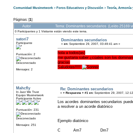
Comunidad Musinetwork
>
Foros Educativos y Discusión
>
Teoría, Armonía
Páginas: [
1
]
Autor
Tema: Dominantes secundarios (Leído 25169 v
0 Participantes y 1 Visitante están viendo este tema.
satori7
Dominantes secundarios
Participante
«
en:
Septiembre 29, 2007, 03:49:41 am »
hola a todos(as)
Puntuación: 2
me gustaria saber ¿cúales son los dominant
gracias
Desconectado
Saludotes!!!!!
Mensajes: 2
Mahcfly
Re: Dominantes secundarios
In Jazz We Trust
«
+ Respuesta + #1 en:
Septiembre 29, 2007, 12:1
Equipo Musinetwork
Participante Activo
Los acordes dominantes secundarios pueden
a resolver a un acorde diatónico
Puntuación: 231
Desconectado
Ejemplo diatónico
Mensajes: 251
C Am7 Dm7 