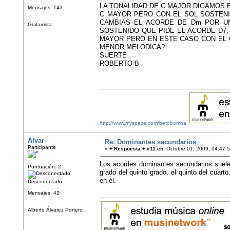
LA TONALIDAD DE C MAJOR DIGAMOS 
Mensajes: 143
C MAYOR PERO CON EL SOL SOSTENI
CAMBIAS EL ACORDE DE Dm POR U
Guitarrista
SOSTENIDO QUE PIDE EL ACORDE D7,
MAYOR PERO EN ESTE CASO CON EL 
MENOR MELODICA?
SUERTE
ROBERTO B
http://www.myspace.com/betobomba
Alvar
Re: Dominantes secundarios
Participante
«
+ Respuesta + #11 en:
Octubre 01, 2009, 04:47:
Los acordes dominantes secundarios suelen
Puntuación: 2
grado del quinto grado, el quinto del cuar
en él.
Desconectado
Mensajes: 42
Alberto Álvarez Portero