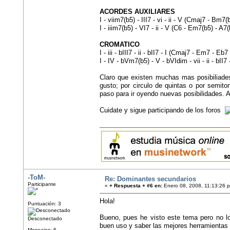
ACORDES AUXILIARES
I - viim7(b5) - III7 - vi - ii - V (Cmaj7 - Bm
I - iiim7(b5) - VI7 - ii - V (C6 - Em7(b5) - A
CROMATICO
I - iii - bIII7 - ii - bII7 - I (Cmaj7 - Em7 - E
I - IV - bVm7(b5) - V - bVIdim - vii - ii - 
Claro que existen muchas mas posibiliades
gusto; por circulo de quintas o por semito
paso para ir oyendo nuevas posibilidades. 
Cuidate y sigue participando de los foros
-ToM-
Re: Dominantes secundarios
Participante
«
+ Respuesta + #6 en:
Enero 08, 2008, 11:13:26 
Hola!
Puntuación: 3
Bueno, pues he visto este tema pero no l
Desconectado
buen uso y saber las mejores herramientas p
Mensajes: 6