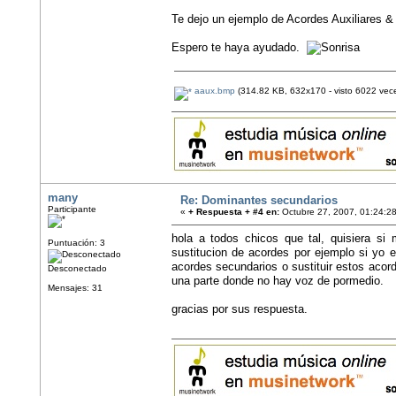
Te dejo un ejemplo de Acordes Auxiliares 
Espero te haya ayudado.
aaux.bmp
(314.82 KB, 632x170 - visto 6022 vece
many
Re: Dominantes secundarios
Participante
«
+ Respuesta + #4 en:
Octubre 27, 2007, 01:24:2
hola a todos chicos que tal, quisiera si
Puntuación: 3
sustitucion de acordes por ejemplo si yo 
acordes secundarios o sustituir estos acor
Desconectado
una parte donde no hay voz de pormedio.
Mensajes: 31
gracias por sus respuesta.