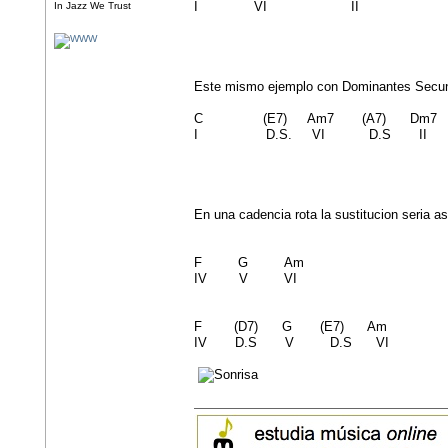
I VI II
In Jazz We Trust
Este mismo ejemplo con Dominantes Secun
C (E7) Am7 (A7) Dm7 
I D.S. VI D.S II
En una cadencia rota la sustitucion seria as
F G Am
IV V VI
F (D7) G (E7) Am
IV D.S V D.S VI